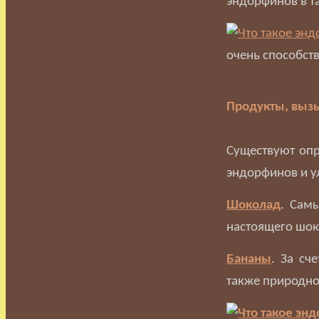
эндорфинов в т
очень способст
Продукты, выз
Существуют оп
эндорфинов и у
Шоколад
. Сам
настоящего шок
Бананы
. За сч
также природно