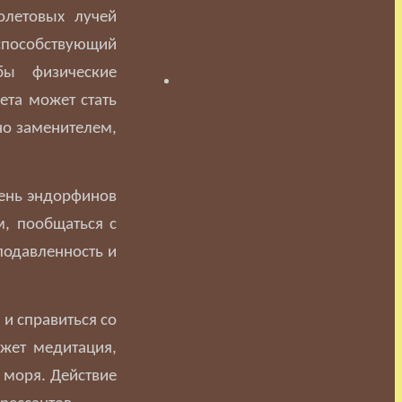
олетовых лучей
пособствующий
бы физические
ета может стать
но заменителем,
вень эндорфинов
, пообщаться с
подавленность и
и справиться со
ожет медитация,
у моря.
Действие