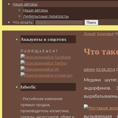
Наши авторы
Наши авторы
Любопытные перепосты
Что искать:
Поиск
Домой
Здоровье
Ч
Аккаунты в соцсетях
Что так
П о О б Щ а Е м С я ?
admin
03.04.2014
Медики шутят,
faberlic
эндорфинов. 
вырабатываемые
- Российская компания
прямых продаж,
производитель косметики,
вызывающая 
одежды, аксессуаров, обуви и