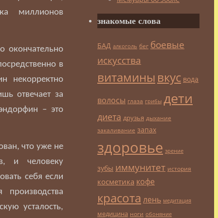
ка миллионов
знакомые слова
боевые
БАД
бег
алкоголь
о окончательно
искусства
посредственно в
витамины
вкус
вода
ин некорректно
дети
шь отвечает за
волосы
глаза
грибы
эндорфин – это
диета
друзья
дыхание
запах
закаливание
здоровье
ван, что уже не
зрение
в, и человеку
иммунитет
зубы
история
овать себя если
кофе
косметика
 производства
красота
лень
медитация
кую усталость,
медицина
ноги
обоняние