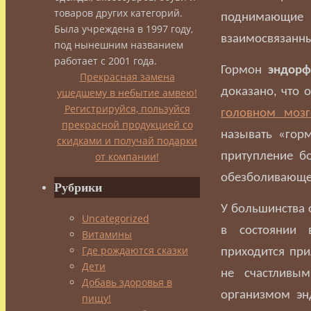
товаров других категорий.
поднимающие
Была учреждена в 1997 году,
взаимосвязанны
под нынешним названием
работает с 2001 года.
Гормон
эндорф
Прекрасная замена
доказано, что 
ушедшему в небытие амвею!
Регистрируйся, пользуйся
головном мозг
прекрасной продукцией со
называть «гор
скидками и получай подарки
от компании!
притупление б
обезболивающе
Рубрики
У большинства 
Uncategorized
в состоянии 
Витамины
Где рождаются сказки
приходится при
Дети
не счастливы
Добавь здоровья в
организмом эн
пищу!