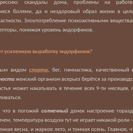
рессию: скандалы дома, проблемы на работе
еся болями, да и нездоровый образ жизни в це
астности. Злоупотребление психоактивными веществ
епторы, понижая уровень эндорфинов.
ет усиленную выработку эндорфинов?
имым видом
спорта
, бег, гимнастика, качественный
ности
женский организм всерьез берётся за производ
стья может накатывать в течение всех 9-ти месяцев, 
ливаться.
, что в погожий
солнечный
денек настроение гораз
ем, температура воздуха тут не играет никакой роли 
енная весна, и жаркое лето, и томная осень. Главное, 