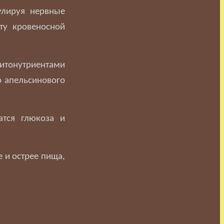
улируя нервные
ту кровеносной
итонутриентами
о апельсинового
атся глюкоза и
е и острее пища,