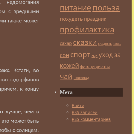
, недомогания
польза
питание
лом с вредными
похудеть
праздник
ами также может
профилактика
сказки
сахар
сладость
соль
спорт
уход за
сон
сыр
кожей
фитонутриенты
секс
. Кстати, во
чай
шоколад
ство эндорфинов
причем, к концу
Мета
Войти
до лучше, чем в
RSS
записей
RSS
комментариев
– это может быть
чтобы с солнцем.