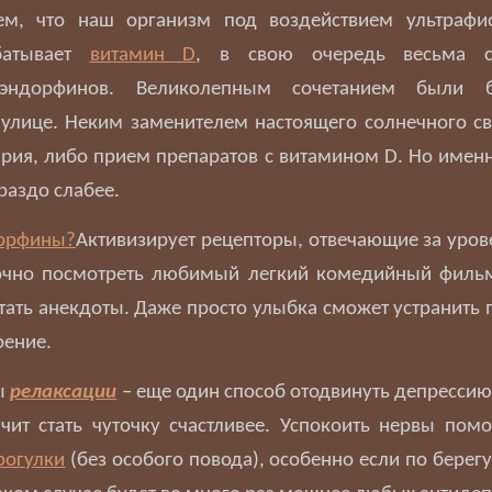
ем, что наш организм под воздействием ультрафи
батывает
витамин
D
, в свою очередь весьма с
 эндорфинов. Великолепным сочетанием были 
улице. Неким заменителем настоящего солнечного св
рия, либо прием препаратов с витамином
D
. Но имен
раздо слабее.
Активизирует рецепторы, отвечающие за уро
точно посмотреть любимый легкий комедийный фильм
тать анекдоты. Даже просто улыбка сможет устранить 
оение.
ы
релаксации
– еще один способ отодвинуть депрессию 
ачит стать чуточку счастливее. Успокоить нервы пом
рогулки
(без особого повода), особенно если по берег