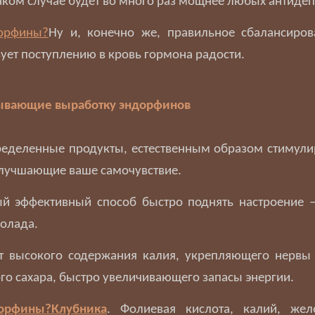
аком случае будет во много раз мощнее любых антидеп
Ну и, конечно же, правильное сбалансиро
вует поступлению в кровь гормона радости.
ывающие выработку эндорфинов
ределенные продукты, естественным образом стимул
лучшающие ваше самочувствие.
ый эффективный способ быстро поднять настроение –
олада.
ет высокого содержания калия, укрепляющего нервы
го сахара, быстро увеличивающего запасы энергии.
Клубника
. Фолиевая кислота, калий, жел