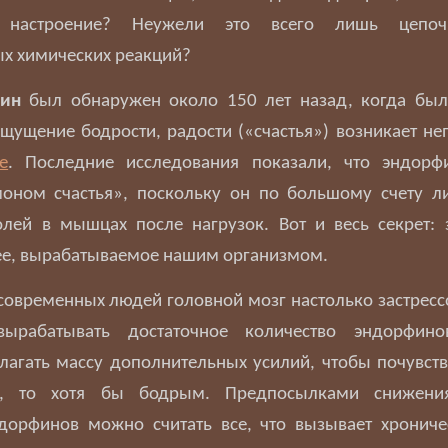
 настроение? Неужели это всего лишь цепоч
х химических реакций?
ин
был обнаружен около 150 лет назад, когда был
ощущение бодрости, радости («счастья») возникает не
е
. Последние исследования показали, что эндорф
моном счастья», поскольку он по большому счету ли
олей в мышцах после нагрузок. Вот и весь секрет: 
е, вырабатываемое нашим организмом.
современных людей головной мозг настолько застрессо
вырабатывать достаточное количество эндорфино
лагать массу дополнительных усилий, чтобы почувств
м, то хотя бы бодрым. Предпосылками снижения
дорфинов можно считать все, что вызывает хроничес