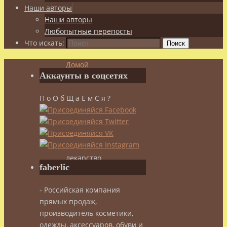
Наши авторы
Наши авторы
Любопытные перепосты
Что искать:
Поиск
Домой
Аккаунты в соцсетях
Здоровье
Эфирные
П о О б Щ а Е м С я ?
масла,
ароматы
Эфирные
масла
—
лекарство
faberlic
от
хронической
- Российская компания
усталости
прямых продаж,
производитель косметики,
одежды, аксессуаров, обуви и