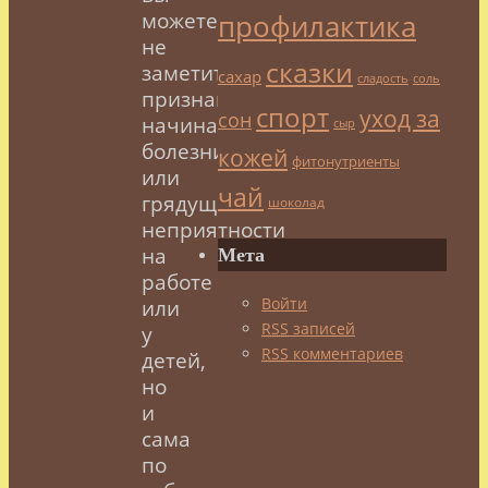
можете
профилактика
не
сказки
заметить
сахар
сладость
соль
признаков
спорт
уход за
сон
начинающейся
сыр
болезни
кожей
фитонутриенты
или
чай
грядущие
шоколад
неприятности
на
Мета
работе
Войти
или
RSS
записей
у
RSS
комментариев
детей,
но
и
сама
по