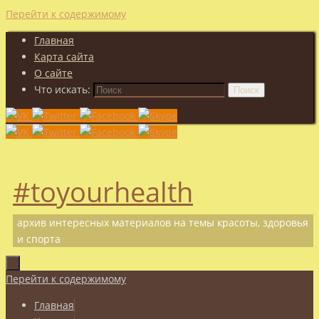
Перейти к содержимому
Главная
Карта сайта
О сайте
Что искать:
Поиск
#toyourhealth
архив интересных материалов на темы красоты, здоровья
и спорта
Перейти к содержимому
Главная