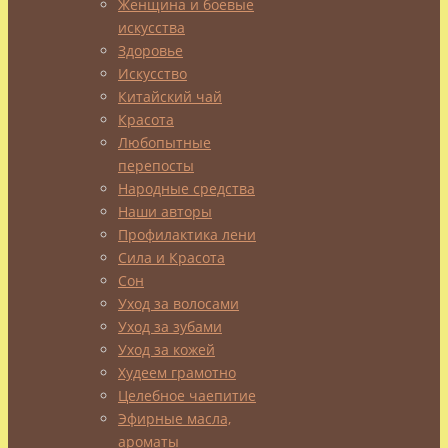
Женщина и боевые
05.12.2021
Эфирные
искусства
масла,
Здоровье
ароматы
Искусство
Часто
Китайский чай
к
Красота
концу
Любопытные
дня,
перепосты
переделав
Народные средства
кучу
Наши авторы
дел,
Профилактика лени
успев
Сила и Красота
и
Сон
Уход за волосами
к
Уход за зубами
детям
Уход за кожей
на
Худеем грамотно
утренник,
Целебное чаепитие
и
Эфирные масла,
в
ароматы