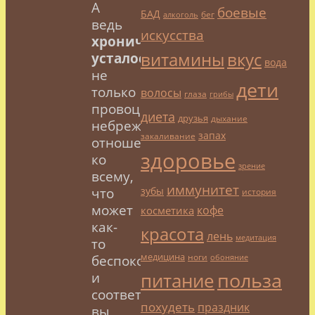
А
боевые
БАД
бег
алкоголь
ведь
искусства
хроническая
витамины
вкус
усталость
вода
не
дети
только
волосы
глаза
грибы
провоцирует
диета
друзья
дыхание
небрежное
запах
закаливание
отношение
здоровье
ко
зрение
всему,
иммунитет
зубы
что
история
может
кофе
косметика
как-
красота
лень
медитация
то
медицина
ноги
беспокоить,
обоняние
польза
питание
и
соответственно
похудеть
праздник
вы