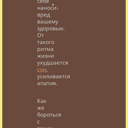
себе
наносит
вред
вашему
здоровью.
От
такого
ритма
жизни
ухудшается
сон
,
усиливается
апатия.
Как
же
бороться
с