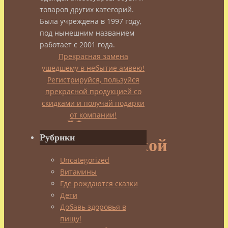
Эфирные
товаров других категорий.
Была учреждена в 1997 году,
масла
под нынешним названием
работает с 2001 года.
—
Прекрасная замена
ушедшему в небытие амвею!
Регистрируйся, пользуйся
лекарство
прекрасной продукцией со
скидками и получай подарки
от
от компании!
Рубрики
хронической
Uncategorized
усталости
Витамины
Где рождаются сказки
Дети
Добавь здоровья в
admin
пищу!
17.12.2013