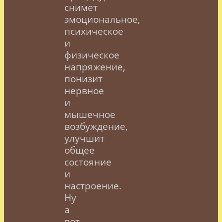
снимет
эмоциональное,
психическое
и
физическое
напряжение,
понизит
нервное
и
мышечное
возбуждение,
улучшит
общее
состояние
и
настроение.
Ну
а
вот