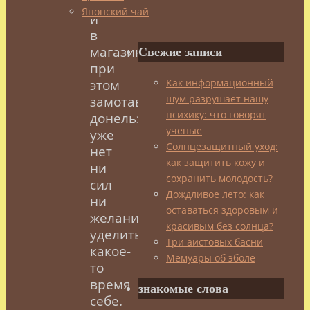
налоговую,
Японский чай
и
в
магазин,
Свежие записи
при
Как информационный
этом
шум разрушает нашу
замотавшись
психику: что говорят
донельзя,
ученые
уже
Солнцезащитный уход:
нет
как защитить кожу и
ни
сохранить молодость?
сил
Дождливое лето: как
ни
оставаться здоровым и
желания
красивым без солнца?
уделить
Три аистовых басни
какое-
Мемуары об эболе
то
время
знакомые слова
себе.