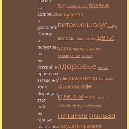
связан
боевые
БАД
бег
алкоголь
со
искусства
здоровьем
и
витамины
вкус
вода
долголетием.
Потому
дети
волосы
глаза
грибы
и
диета
популярен
друзья
дыхание
он
запах
закаливание
на
здоровье
бескрайних
зрение
просторах
иммунитет
зубы
история
загадочной
кофе
косметика
Азии.
Выращивается
красота
лень
медитация
этот
медицина
ноги
обоняние
чай
польза
питание
на
горных
похудеть
праздник
плантациях