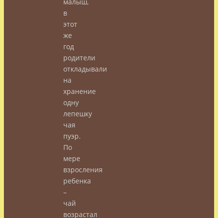
малыш,
в
этот
же
год
родители
откладывали
на
хранение
одну
лепешку
чая
пуэр.
По
мере
взросления
ребенка
–
чай
возрастал