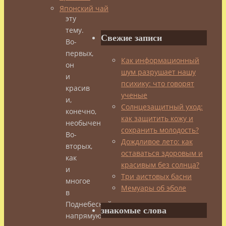
на
Японский чай
эту
тему.
Свежие записи
Во-
первых,
Как информационный
он
шум разрушает нашу
и
психику: что говорят
красив
ученые
и,
Солнцезащитный уход:
конечно,
как защитить кожу и
необычен.
сохранить молодость?
Во-
Дождливое лето: как
вторых,
оставаться здоровым и
как
красивым без солнца?
и
Три аистовых басни
многое
Мемуары об эболе
в
Поднебесной,
знакомые слова
напрямую