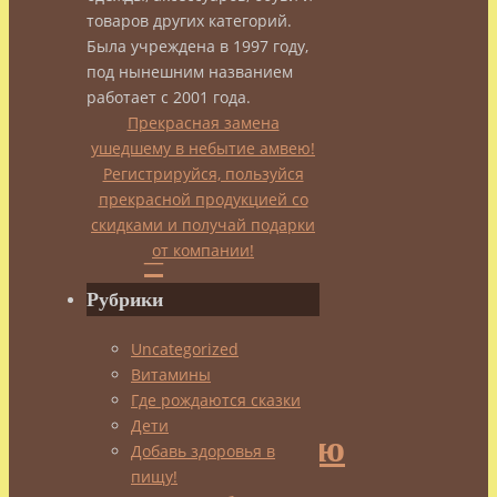
чай
товаров других категорий.
Была учреждена в 1997 году,
под нынешним названием
работает с 2001 года.
Синий
Прекрасная замена
ушедшему в небытие амвею!
Регистрируйся, пользуйся
чай
прекрасной продукцией со
скидками и получай подарки
–
от компании!
Рубрики
путь
Uncategorized
Витамины
к
Где рождаются сказки
Дети
долголетию
Добавь здоровья в
пищу!