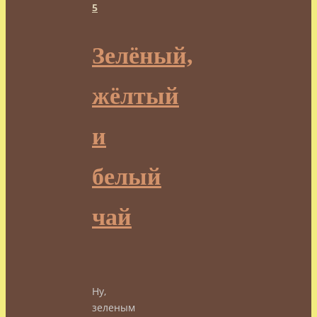
5
Зелёный,
жёлтый
и
белый
чай
Ну,
зеленым