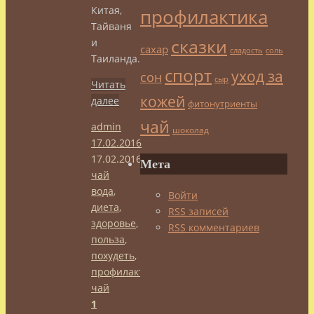
Китая,
профилактика
Тайваня
сказки
и
сахар
сладость
соль
Таиланда.
спорт
уход за
сон
сыр
Читать
кожей
далее
фитонутриенты
чай
admin
шоколад
17.02.2016
17.02.2016
Китайский
Мета
чай
вода
,
Войти
диета
,
RSS
записей
здоровье
,
RSS
комментариев
польза
,
похудеть
,
профилактика
,
чай
1