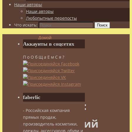
Наши авторы
Наши авторы
Любопытные перепосты
Что искать:
Поиск
Домой
Аккаунты в соцсетях
Целебное
чаепитие
П о О б Щ а Е м С я ?
Archive
by
category
"Китайский
чай"
faberlic
Рубрика:
- Российская компания
прямых продаж,
Китайский
производитель косметики,
одежды, аксессуаров, обуви и