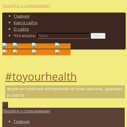
Перейти к содержимому
Главная
Карта сайта
О сайте
Что искать:
Поиск
#toyourhealth
архив интересных материалов на темы красоты, здоровья
и спорта
Перейти к содержимому
Главная