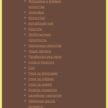
Женщина и боевые
искусства
Наш
Здоровье
сайт
Искусство
посвящен
Китайский чай
красоте
Красота
и
Любопытные
здоровью,
перепосты
и
Народные средства
вот
Наши авторы
как
Профилактика лени
раз
Сила и Красота
таки
Сон
синий
Уход за волосами
китайский
Уход за зубами
чай
Уход за кожей
(или
Худеем грамотно
синий
Целебное чаепитие
улун)
Эфирные масла,
–
ароматы