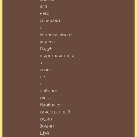
для
него
собирают
с
вечнозеленого
дерева
Падуб
широколистный,
а
вовсе
не
с
чайного
куста.
Наиболее
качественный
кудин
(Кудин
Шуй