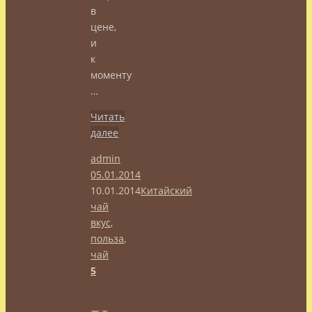
в
цене,
и
к
моменту
…
Читать
далее
admin
05.01.2014
10.01.2014
Китайский
чай
вкус
,
польза
,
чай
5