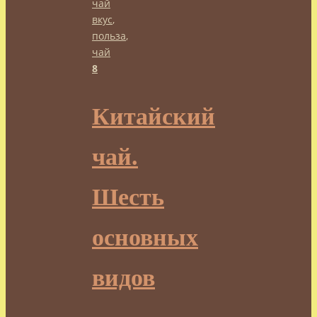
чай
вкус
,
польза
,
чай
8
Китайский
чай.
Шесть
основных
видов