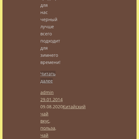
для
нас
черный
лучше
всего
подходит
для
зимнего
времени!
Читать
далее
admin
29.01.2014
09.08.2020
Китайский
чай
вкус
,
польза
,
чай