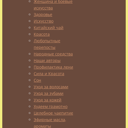
Женщина и боевые
улучшается,
искусства
и
Здоровье
даже
Искусство
соображать
Китайский чай
ты
Красота
будешь
Любопытные
быстрее.
перепосты
●
Народные средства
Попробуй,
Наши авторы
каждый
Профилактика лени
раз,
Сила и Красота
когда
Сон
захочешь
Уход за волосами
взять
Уход за зубами
сигарету
Уход за кожей
–
Худеем грамотно
взять
Целебное чаепитие
яблоко
Эфирные масла,
/
ароматы