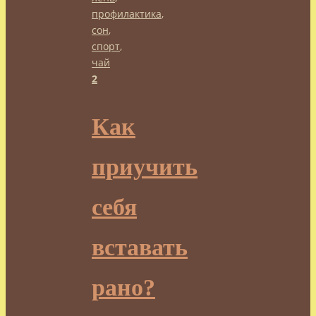
профилактика
,
сон
,
спорт
,
чай
2
Как
приучить
себя
вставать
рано?