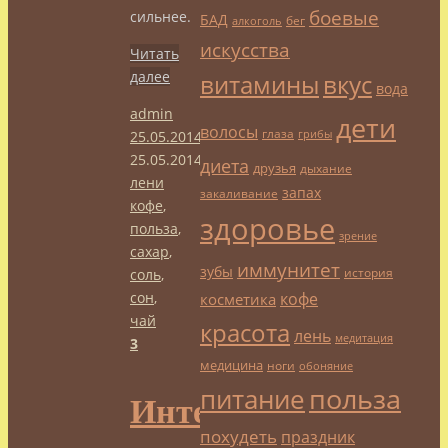
боевые
сильнее.
БАД
бег
алкоголь
искусства
Читать
далее
витамины
вкус
вода
admin
дети
волосы
глаза
25.05.2014
грибы
25.05.2014
Профилактика
диета
друзья
дыхание
лени
запах
закаливание
кофе
,
здоровье
польза
,
зрение
сахар
,
иммунитет
зубы
история
соль
,
сон
,
кофе
косметика
чай
красота
лень
медитация
3
медицина
ноги
обоняние
польза
питание
Интерьер
похудеть
праздник