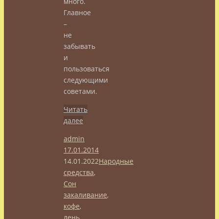
много.
Главное
–
не
забывать
и
пользоваться
следующими
советами.
Читать
далее
admin
17.01.2014
14.01.2022
Народные
средства
,
Сон
закаливание
,
кофе
,
лень
,