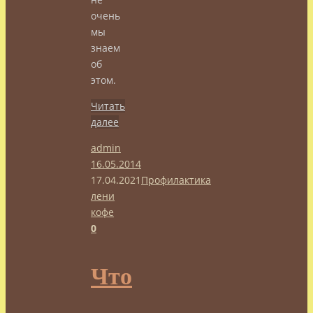
очень
мы
знаем
об
этом.
Читать
далее
admin
16.05.2014
17.04.2021
Профилактика
лени
кофе
0
Что