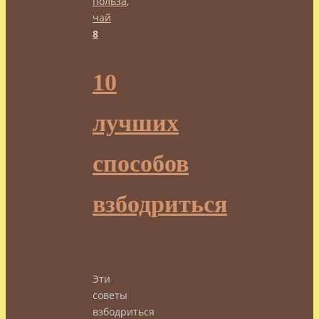
польза
,
чай
8
10
лучших
способов
взбодриться
Эти
советы
взбодриться