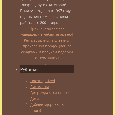
товаров других категорий.
Была учреждена в 1997 году,
под нынешним названием
●
работает с 2001 года.
Попробуй
Прекрасная замена
неделю
ушедшему в небытие амвею!
ходить
Регистрируйся, пользуйся
и
прекрасной продукцией со
сидеть
скидками и получай подарки
с
от компании!
прямой
спиной,
Рубрики
и
ты
Uncategorized
почувствуешь,
Витамины
что
Где рождаются сказки
меньше
Дети
устаешь,
Добавь здоровья в
а
пищу!
память