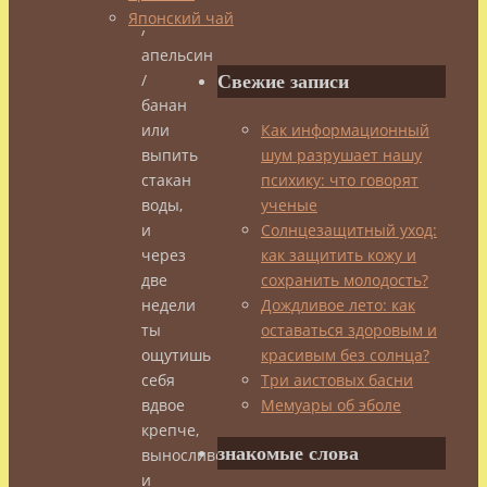
мандарин
Японский чай
/
апельсин
/
Свежие записи
банан
или
Как информационный
выпить
шум разрушает нашу
стакан
психику: что говорят
воды,
ученые
и
Солнцезащитный уход:
через
как защитить кожу и
две
сохранить молодость?
недели
Дождливое лето: как
ты
оставаться здоровым и
ощутишь
красивым без солнца?
себя
Три аистовых басни
вдвое
Мемуары об эболе
крепче,
знакомые слова
выносливее
и