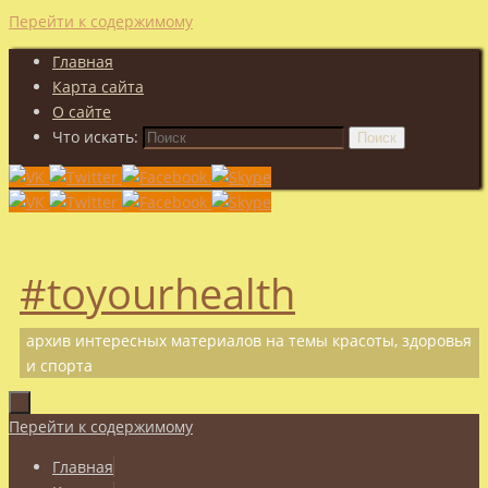
Перейти к содержимому
Главная
Карта сайта
О сайте
Что искать:
Поиск
#toyourhealth
архив интересных материалов на темы красоты, здоровья
и спорта
Перейти к содержимому
Главная