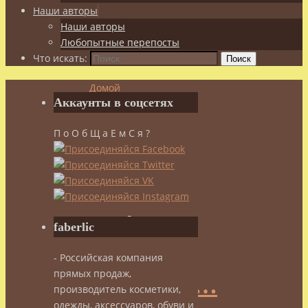
Наши авторы
Наши авторы
Любопытные перепосты
Что искать:
Поиск
Домой
Аккаунты в соцсетях
Posts
tagged
П о О б Щ а Е м С я ?
"кофе"
Метка:
кофе
faberlic
- Российская компания
прямых продаж,
Попробуй…
производитель косметики,
одежды, аксессуаров, обуви и