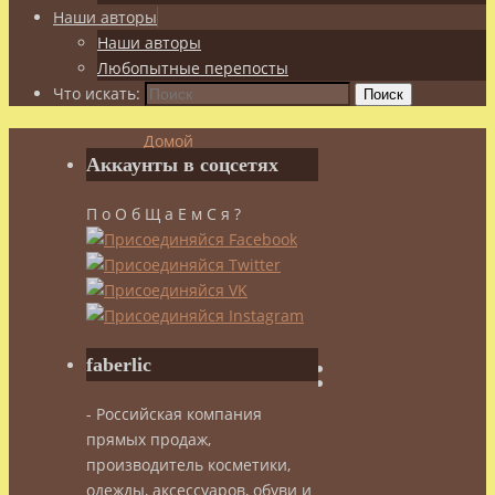
Наши авторы
Наши авторы
Любопытные перепосты
Что искать:
Поиск
Домой
Аккаунты в соцсетях
Archive
by
П о О б Щ а Е м С я ?
category
"Где
рождаются
сказки"
Рубрика:
faberlic
- Российская компания
Где
прямых продаж,
производитель косметики,
одежды, аксессуаров, обуви и