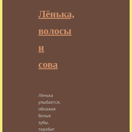
Лёнька,
волосы
и
сова
Лёнька
улыбается,
обнажая
белые
зубы,
теребит