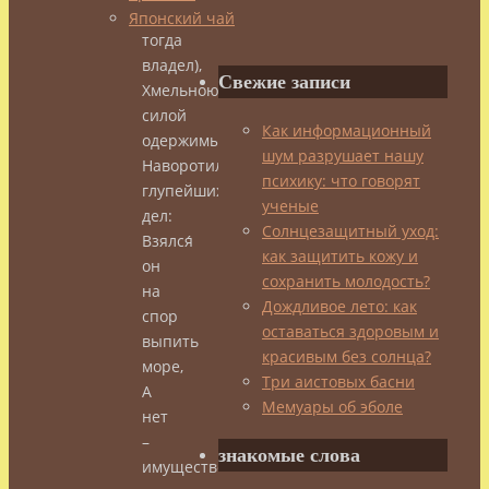
он
Японский чай
тогда
владел),
Свежие записи
Хмельною
силой
Как информационный
одержимый,
шум разрушает нашу
Наворотил
психику: что говорят
глупейших
ученые
дел:
Солнцезащитный уход:
Взялся́
как защитить кожу и
он
сохранить молодость?
на
Дождливое лето: как
спор
оставаться здоровым и
выпить
красивым без солнца?
море,
Три аистовых басни
А
Мемуары об эболе
нет
–
знакомые слова
имущество