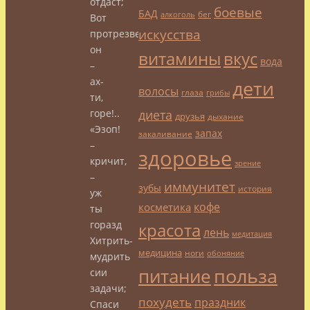
отдаст;
боевые
БАД
бег
алкоголь
Вот
искусства
протрезвел
он
витамины
вкус
вода
–
ах-
дети
волосы
глаза
грибы
ти,
диета
горе!..
друзья
дыхание
«Эзоп!
запах
закаливание
–
здоровье
кричит,
зрение
–
иммунитет
зубы
история
уж
кофе
косметика
ты
горазд
красота
лень
медитация
Хитрить-
медицина
ноги
обоняние
мудрить
польза
питание
сии
задачи;
похудеть
праздник
Спаси