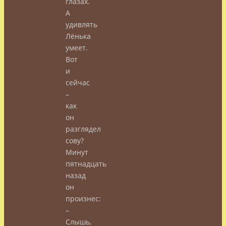
глазах.
А
удивлять
Лёнька
умеет.
Вот
и
сейчас
–
как
он
разглядел
сову?
Минут
пятнадцать
назад
он
произнес:
–
Слышь,