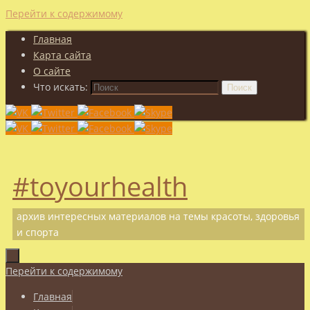
Перейти к содержимому
Главная
Карта сайта
О сайте
Что искать:
Поиск
#toyourhealth
архив интересных материалов на темы красоты, здоровья
и спорта
Перейти к содержимому
Главная