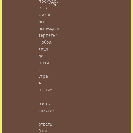
премудрый
Всю
жизнь
был
вынужден
терпеть?
Побои,
труд
до
ночи
с
у́тра,
А
нынче
–
взять,
спасти?
–
ответь!
Эзоп