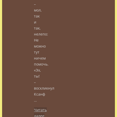
–
мол,
так
и
так,
нелепо:
Не
можно
тут
ничем
помочь.
«Эх,
ты!
–
воскликнул
Ксанф
…
Читать
далее