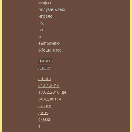
мифах
полузабытых
играло.
Ну,
вот
и
выполняю
обещанное.
Читать
далее
admin
31.01.2016
17.02.2016
Где
рождаются
сказки
дети
,
сказки
1