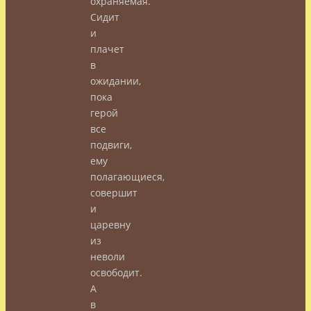
охраняемая.
Сидит
и
плачет
в
ожидании,
пока
герой
все
подвиги,
ему
полагающиеся,
совершит
и
царевну
из
неволи
освободит.
А
в