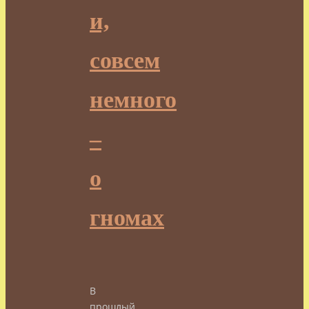
и,
совсем
немного
–
о
гномах
В
прошлый