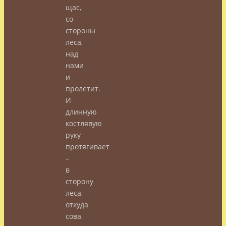
щас,
со
стороны
леса,
над
нами
и
пролетит.
И
длинную
костлявую
руку
протягивает
–
в
сторону
леса,
откуда
сова