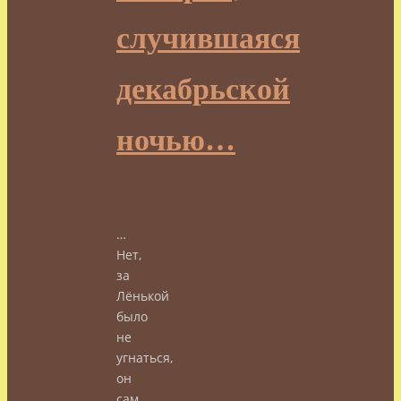
случившаяся
декабрьской
ночью…
…
Нет,
за
Лёнькой
было
не
угнаться,
он
сам