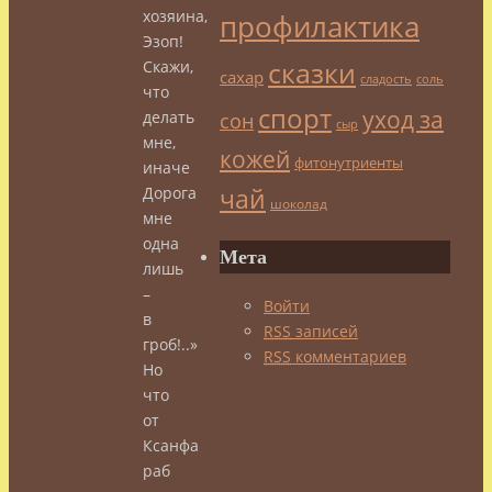
хозяина,
профилактика
Эзоп!
сказки
Скажи,
сахар
сладость
соль
что
спорт
уход за
сон
делать
сыр
мне,
кожей
фитонутриенты
иначе
чай
Дорога
шоколад
мне
одна
Мета
лишь
–
Войти
в
RSS
записей
гроб!..»
RSS
комментариев
Но
что
от
Ксанфа
раб