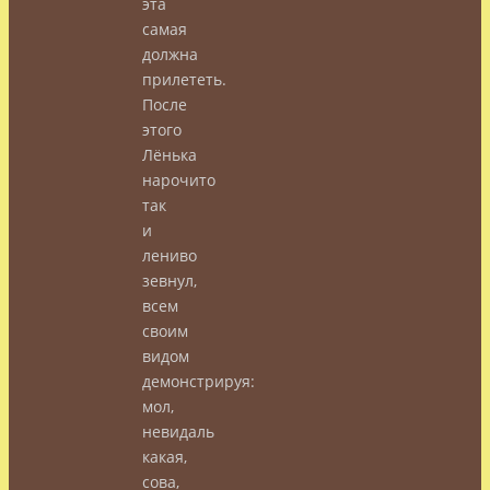
эта
самая
должна
прилететь.
После
этого
Лёнька
нарочито
так
и
лениво
зевнул,
всем
своим
видом
демонстрируя:
мол,
невидаль
какая,
сова,