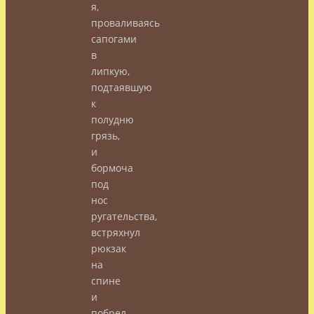
я,
проваливаясь
сапогами
в
липкую,
подтаявшую
к
полудню
грязь,
и
бормоча
под
нос
ругательства,
встряхнул
рюкзак
на
спине
и
побрел