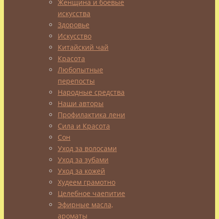
Три
Женщина и боевые
искусства
Здоровье
аистовых
Искусство
Китайский чай
басни
Красота
Любопытные
перепосты
Народные средства
Наши авторы
Сказочное
Профилактика лени
стихотворение-
Сила и Красота
басня
Сон
Раз
Уход за волосами
как-
Уход за зубами
то
Уход за кожей
Ксанф[i],
Худеем грамотно
философ
Целебное чаепитие
мнимый
Эфирные масла,
(Эзопом[ii]
ароматы