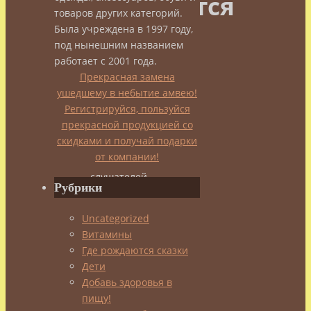
рождаются
товаров других категорий.
Была учреждена в 1997 году,
сказки
под нынешним названием
работает с 2001 года.
Прекрасная замена
ушедшему в небытие амвею!
«Сказка
Регистрируйся, пользуйся
является
прекрасной продукцией со
вымыслом
скидками и получай подарки
для
от компании!
ее
слушателей,
Рубрики
но
не
Uncategorized
для
Витамины
персонажей
Где рождаются сказки
сказки»
Дети
А.Ф.Лосев
Добавь здоровья в
пищу!