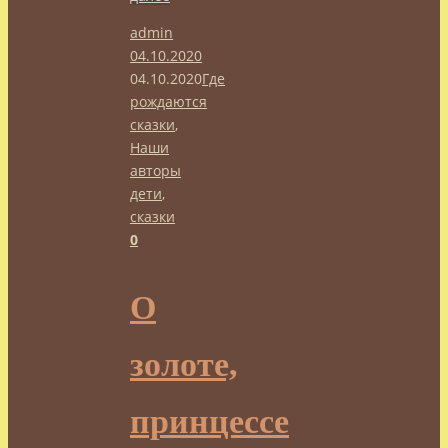
admin
04.10.2020
04.10.2020
Где
рождаются
сказки
,
Наши
авторы
дети
,
сказки
0
О
золоте,
принцессе