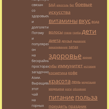
боевые
БАД
связан
бег
алкоголь
со
искусства
здоровьем
витамины
вкус
вода
и
долголетием.
дети
волосы
глаза
Потому
грибы
и
диета
друзья
дыхание
популярен
запах
закаливание
он
здоровье
на
зрение
бескрайних
иммунитет
зубы
просторах
история
загадочной
кофе
косметика
Азии.
красота
лень
медитация
Выращивается
этот
медицина
ноги
обоняние
чай
польза
питание
на
горных
похудеть
праздник