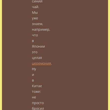
синий
чай.
Мы
уже
знаем,
например,
что
в
Японии
это
целая
церемония
.
Ну
и
в
Китае
тоже:
не
просто
бросил