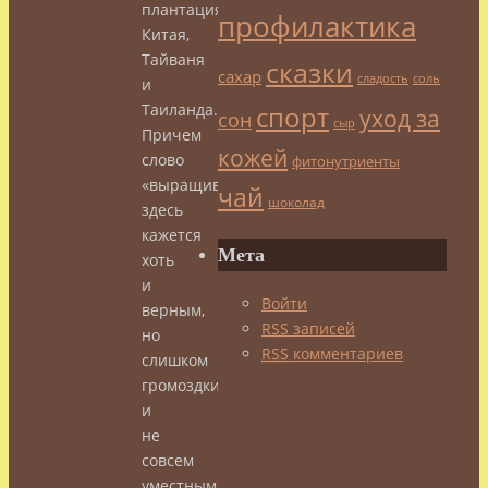
плантациях
профилактика
Китая,
Тайваня
сказки
сахар
сладость
соль
и
спорт
Таиланда.
уход за
сон
сыр
Причем
кожей
слово
фитонутриенты
«выращивается»
чай
шоколад
здесь
кажется
Мета
хоть
и
Войти
верным,
RSS
записей
но
RSS
комментариев
слишком
громоздкими
и
не
совсем
уместным.