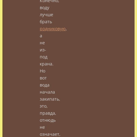
Конечно,
воду
лучше
брать
родниковую
,
а
не
из-
под
крана.
Но
вот
вода
начала
закипать,
это,
правда,
отнюдь
не
означает,