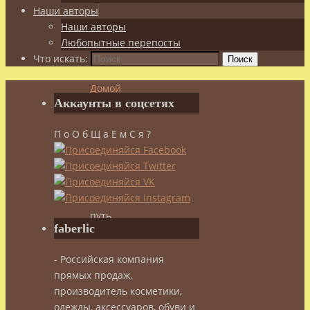
Наши авторы
Наши авторы
Любопытные перепосты
Что искать:
Поиск
Домой
Аккаунты в соцсетях
Целебное
чаепитие
П о О б Щ а Е м С я ?
Китайский
чай
Синий
чай
–
путь
faberlic
к
долголетию
- Российская компания
прямых продаж,
Синий
производитель косметики,
одежды, аксессуаров, обуви и