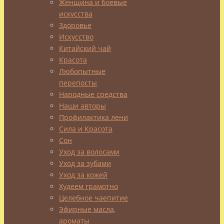
Женщина и боевые
искусства
Здоровье
Наш
Искусство
сайт
Китайский чай
посвящен
Красота
красоте
Любопытные
и
перепосты
здоровью,
Народные средства
и
Наши авторы
вот
Профилактика лени
как
Сила и Красота
раз
Сон
таки
Уход за волосами
синий
Уход за зубами
китайский
Уход за кожей
чай
Худеем грамотно
(или
Целебное чаепитие
синий
Эфирные масла,
улун
)
ароматы