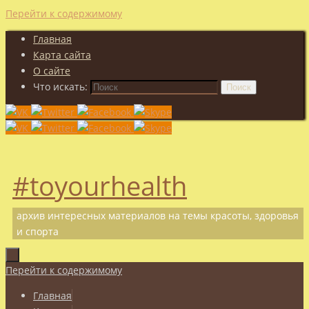
Перейти к содержимому
Главная
Карта сайта
О сайте
Что искать:
Поиск
#toyourhealth
архив интересных материалов на темы красоты, здоровья
и спорта
Перейти к содержимому
Главная