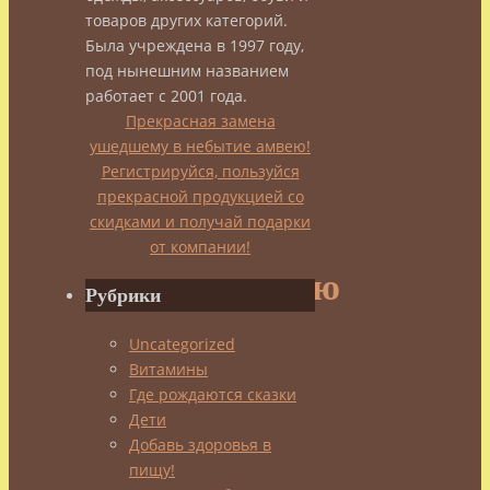
товаров других категорий.
чай
Была учреждена в 1997 году,
под нынешним названием
–
работает с 2001 года.
Прекрасная замена
ушедшему в небытие амвею!
путь
Регистрируйся, пользуйся
прекрасной продукцией со
к
скидками и получай подарки
от компании!
долголетию
Рубрики
Uncategorized
admin
Витамины
17.02.2016
Где рождаются сказки
17.02.2016
Китайский
Дети
чай
Добавь здоровья в
пищу!