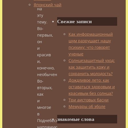
–
Японский чай
на
эту
Свежие записи
тему.
Во-
Как информационный
первых,
шум разрушает нашу
он
психику: что говорят
и
ученые
красив
Солнцезащитный уход:
и,
как защитить кожу и
конечно,
сохранить молодость?
необычен.
Дождливое лето: как
Во-
оставаться здоровым и
вторых,
красивым без солнца?
как
Три аистовых басни
и
Мемуары об эболе
многое
в
знакомые слова
Поднебесной,
напрямую