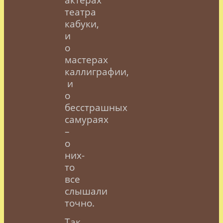
театра
кабуки,
и
о
мастерах
каллиграфии,
и
о
бесстрашных
самураях
–
о
них-
то
все
слышали
точно.
Так