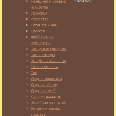
В Японии чай – больше чем чай
Женщина и боевые
искусства
Читая
Здоровье
статьи
Искусство
в
Китайский чай
нашем
Красота
блоге,
Любопытные
чаю
перепосты
посвященные,
Народные средства
понимаешь,
Наши авторы
что
Профилактика лени
напиток
Сила и Красота
сей
Сон
–
Уход за волосами
не
Уход за зубами
просто
Уход за кожей
что-
Худеем грамотно
Целебное чаепитие
то
Эфирные масла,
заваренное
ароматы
там