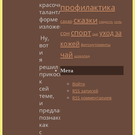
красочно-
профилактика
талантливой
сказки
форме
сахар
сладость
соль
изложения.
спорт
уход за
сон
сыр
Ну,
кожей
вот
фитонутриенты
и
чай
шоколад
я
решил
Мета
прикоснуться
к
Войти
сей
RSS
записей
теме,
RSS
комментариев
и
предлагаю
познакомиться
как
с