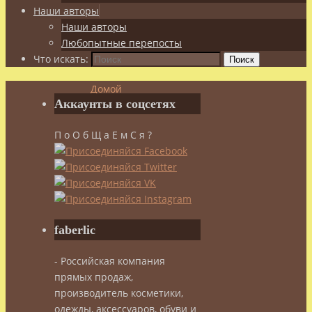
Наши авторы
Наши авторы
Любопытные перепосты
Что искать:
Поиск
Домой
Аккаунты в соцсетях
Целебное
чаепитие
П о О б Щ а Е м С я ?
Японский
чай
Путь
чая
Путь
faberlic
- Российская компания
чая
прямых продаж,
производитель косметики,
одежды, аксессуаров, обуви и