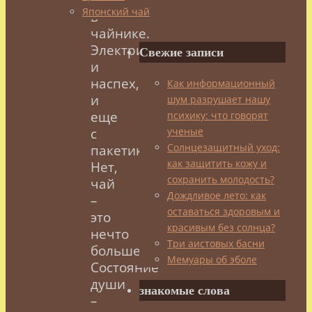
Японский чай
в
чайнике.
Электрическом
Свежие записи
и
наспех,
Как информационный
и
шум разрушает нашу
еще
психику: что говорят
с
ученые
Солнцезащитный уход:
пакетиками.
как защитить кожу и
Нет,
сохранить молодость?
чай
Дождливое лето: как
–
оставаться здоровым и
это
красивым без солнца?
нечто
Три аистовых басни
большее.
Мемуары об эболе
Состояние
души
знакомые слова
–