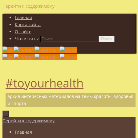
Перейти к содержимому
Главная
Карта сайта
О сайте
Что искать:
Поиск
#toyourhealth
архив интересных материалов на темы красоты, здоровья
и спорта
Перейти к содержимому
Главная