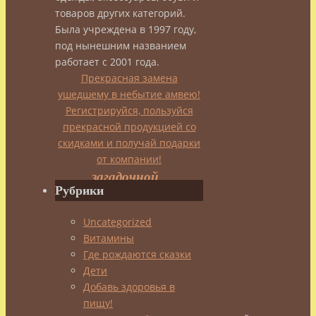
admin
товаров других категорий.
19.01.2014
Была учреждена в 1997 году,
19.01.2014
Японский
под нынешним названием
чай
работает с 2001 года.
Прекрасная замена
ушедшему в небытие амвею!
Приоткрывая
Регистрируйся, пользуйся
прекрасной продукцией со
завесу
скидками и получай подарки
от компании!
загадочной
Рубрики
японской
Uncategorized
Витамины
души…
Где рождаются сказки
Дети
Добавь здоровья в
пищу!