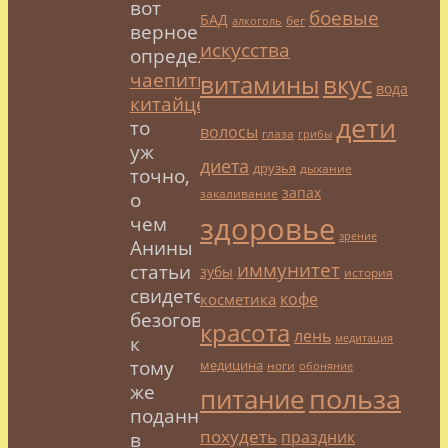
вот
боевые
БАД
бег
алкоголь
верное
искусства
определение
чаепитию
;
витамины
вкус
вода
китайцев
-
дети
то
волосы
глаза
грибы
уж
диета
друзья
дыхание
точно,
запах
закаливание
о
здоровье
чем
зрение
Анины
иммунитет
статьи
зубы
история
свидетельствуют
кофе
косметика
безоговорочно,
красота
лень
к
медитация
тому
медицина
ноги
обоняние
же
польза
питание
поданные
похудеть
праздник
в