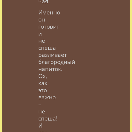
чая.
Именно
он
готовит
и
не
спеша
разливает
благородный
напиток.
Ох,
как
это
важно
–
не
спеша!
И