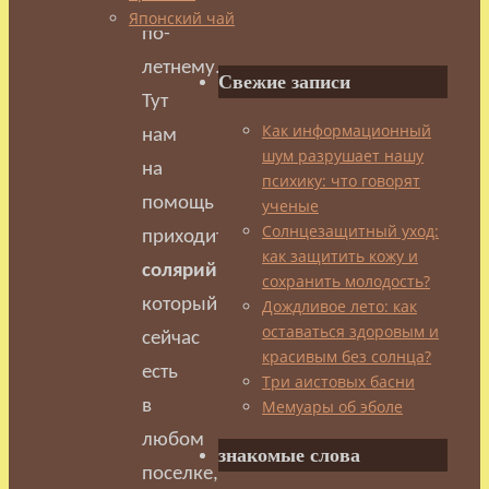
тоже
Японский чай
по-
летнему.
Свежие записи
Тут
Как информационный
нам
шум разрушает нашу
на
психику: что говорят
помощь
ученые
Солнцезащитный уход:
приходит
как защитить кожу и
солярий
,
сохранить молодость?
который
Дождливое лето: как
оставаться здоровым и
сейчас
красивым без солнца?
есть
Три аистовых басни
Мемуары об эболе
в
любом
знакомые слова
поселке,