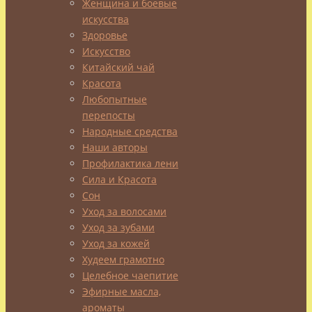
Женщина и боевые
же
искусства
хочется
Здоровье
Искусство
поскорее
Китайский чай
приблизить
Красота
лето!
Любопытные
перепосты
И
Народные средства
соответственно
Наши авторы
выглядеть
Профилактика лени
Сила и Красота
в
Сон
легких
Уход за волосами
сарафанах
Уход за зубами
Уход за кожей
и
Худеем грамотно
шортах
Целебное чаепитие
–
Эфирные масла,
ароматы