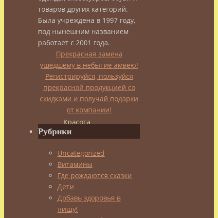
товаров других категорий.
Была учреждена в 1997 году,
и
под нынешним названием
работает с 2001 года.
минусы
Прекрасная замена
ушедшему в небытие амвею!
Регистрируйся, пользуйся
прекрасной продукцией со
admin
скидками и получай подарки
08.04.2014
от компании!
20.02.2022
Здоровье
,
Красота
Рубрики
Uncategorized
Витамины
Где рождаются сказки
Дети
Добавь здоровья в
пищу!
Как