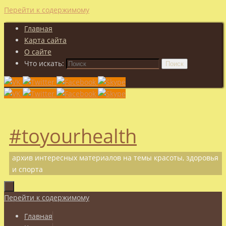
Перейти к содержимому
Главная
Карта сайта
О сайте
Что искать:
Поиск
#toyourhealth
архив интересных материалов на темы красоты, здоровья
и спорта
Перейти к содержимому
Главная