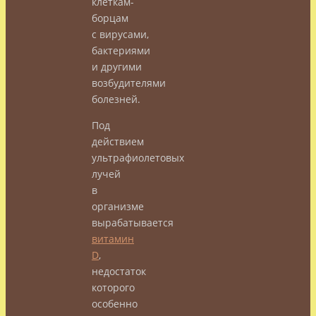
клеткам-
борцам
с вирусами,
бактериями
и другими
возбудителями
болезней.
Под
действием
ультрафиолетовых
лучей
в
организме
вырабатывается
витамин
D
,
недостаток
которого
особенно