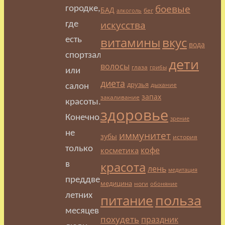
боевые
городке,
БАД
бег
алкоголь
искусства
где
витамины
вкус
есть
вода
спортзал
дети
волосы
глаза
грибы
или
диета
друзья
дыхание
салон
запах
закаливание
красоты.
здоровье
Конечно,
зрение
иммунитет
не
зубы
история
только
кофе
косметика
красота
в
лень
медитация
преддверии
медицина
ноги
обоняние
польза
летних
питание
месяцев
похудеть
праздник