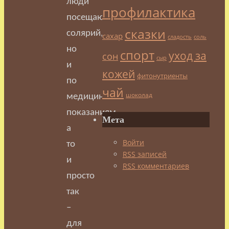
люди
профилактика
посещают
сказки
солярий,
сахар
сладость
соль
но
спорт
уход за
сон
сыр
и
кожей
фитонутриенты
по
чай
шоколад
медицинским
показаниям,
Мета
а
Войти
то
RSS
записей
и
RSS
комментариев
просто
так
–
для