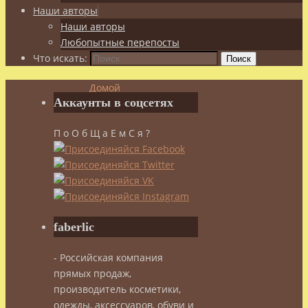
Наши авторы
Наши авторы
Любопытные перепосты
Что искать:
Поиск
Домой
Аккаунты в соцсетях
Здоровье
Солярий
П о О б Щ а Е м С я ?
–
плюсы
и
минусы
Солярий
faberlic
- Российская компания
–
прямых продаж,
производитель косметики,
плюсы
одежды, аксессуаров, обуви и