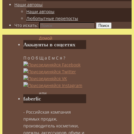
Наши авторы
Наши авторы
Любопытные перепосты
Что искать:
Поиск
Домой
Аккаунты в соцсетях
Здоровье
Добавь
П о О б Щ а Е м С я ?
здоровья
в
пищу!
Специи,
приправы
или
faberlic
пряности
–
- Российская компания
какая
прямых продаж,
разница?
производитель косметики,
одежды, аксессуаров, обуви и