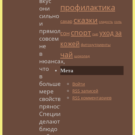
вкус
профилактика
они
сильно
сказки
сахар
и
сладость
соль
прямолинейно,
спорт
уход за
сон
сыр
совсем
кожей
фитонутриенты
не
в
чай
шоколад
нюансах,
что
Мета
в
большей
Войти
мере
RSS
записей
свойственно
RSS
комментариев
пряностям.
Специи
делают
блюдо