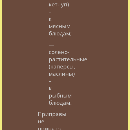
кетчуп)
–
к
мясным
блюдам;
—
солено-
растительные
(каперсы,
маслины)
–
к
рыбным
блюдам.
Приправы
не
принято