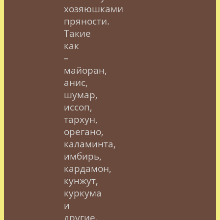
хозяюшками
пряности.
Такие
как
–
майоран,
анис,
шумар,
иссоп,
тархун,
орегано,
каламинта,
имбирь,
кардамон,
кунжут,
куркума
и
другие.