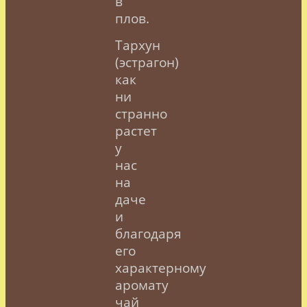
в
плов.
Тархун
(эстрагон)
как
ни
странно
растет
у
нас
на
даче
и
благодаря
его
характерному
аромату
чай