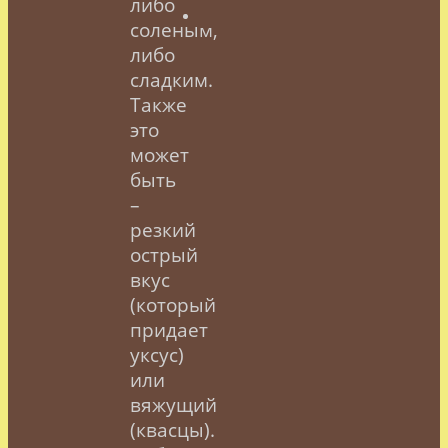
либо
соленым,
либо
сладким.
Также
это
может
быть
–
резкий
острый
вкус
(который
придает
уксус)
или
вяжущий
(квасцы).