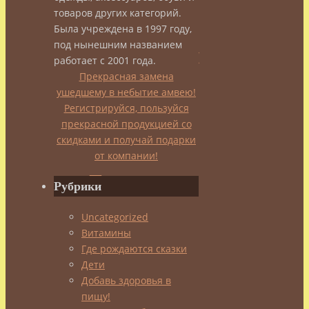
Специи,
товаров других категорий.
Была учреждена в 1997 году,
под нынешним названием
приправы
работает с 2001 года.
Прекрасная замена
или
ушедшему в небытие амвею!
Регистрируйся, пользуйся
прекрасной продукцией со
пряности
скидками и получай подарки
от компании!
–
Рубрики
какая
Uncategorized
Витамины
разница?
Где рождаются сказки
Дети
Добавь здоровья в
пищу!
admin