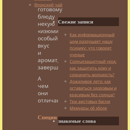
уже
Японский чай
готовому
блюду
Свежие записи
некую
«изюминку»,
Как информационный
особый
шум разрушает нашу
вкус
психику: что говорят
и
ученые
аромат,
Солнцезащитный уход:
завершенность.
как защитить кожу и
сохранить молодость?
А
Дождливое лето: как
чем
оставаться здоровым и
они
красивым без солнца?
отличаются?
Три аистовых басни
Мемуары об эболе
Специи
знакомые слова