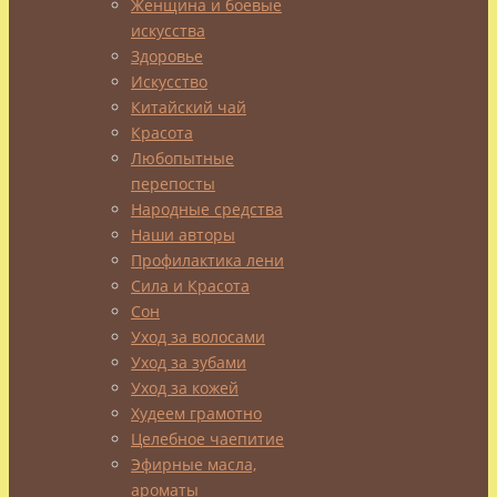
Женщина и боевые
14.01.2014
искусства
07.04.2014
Добавь
Здоровье
здоровья
Искусство
в
Китайский чай
пищу!
Красота
Любопытные
перепосты
Специи,
Народные средства
приправы
Наши авторы
или
Профилактика лени
пряности
…
Сила и Красота
Объединяет
Сон
эти
Уход за волосами
Уход за зубами
понятия
Уход за кожей
смысл
Худеем грамотно
применения
Целебное чаепитие
–
Эфирные масла,
придать
ароматы