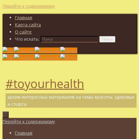
Перейти к содержимому
Главная
Карта сайта
О сайте
Что искать:
Поиск
#toyourhealth
архив интересных материалов на темы красоты, здоровья
и спорта
Перейти к содержимому
Главная