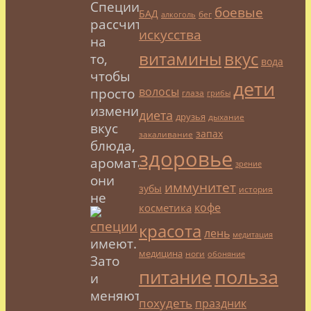
Специи
боевые
БАД
бег
алкоголь
рассчитаны
искусства
на
витамины
вкус
то,
вода
чтобы
дети
волосы
просто
глаза
грибы
изменить
диета
друзья
дыхание
вкус
запах
закаливание
блюда,
здоровье
аромата
зрение
они
иммунитет
зубы
история
не
кофе
косметика
красота
лень
медитация
имеют.
медицина
ноги
обоняние
Зато
польза
питание
и
меняют
похудеть
праздник