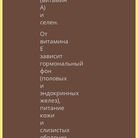
А)
и
селен.
От
витамина
Е
зависит
гормональный
фон
(половых
и
эндокринных
желез),
питание
кожи
и
слизистых
оболочек