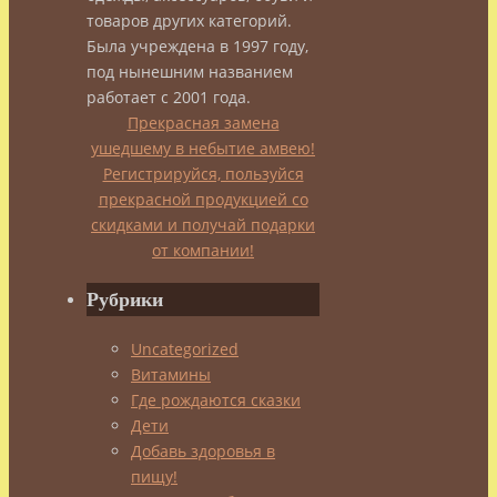
товаров других категорий.
–
Была учреждена в 1997 году,
под нынешним названием
работает с 2001 года.
самый
Прекрасная замена
ушедшему в небытие амвею!
женский
Регистрируйся, пользуйся
прекрасной продукцией со
скидками и получай подарки
витамин
от компании!
Рубрики
admin
22.01.2014
Uncategorized
15.01.2022
Витамины
Витамины
Где рождаются сказки
Дети
Добавь здоровья в
Витамин
пищу!