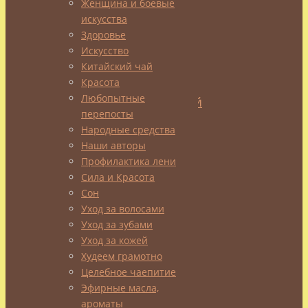
E
Женщина и боевые
(токоферол)
искусства
–
Здоровье
основной
Искусство
Китайский чай
помощник
Красота
в
Любопытные
антиоксидантной
перепосты
защите
Народные средства
нашего
Наши авторы
организма,
Профилактика лени
питает
Сила и Красота
клетки
Сон
кислородом
Уход за волосами
и
Уход за зубами
прочими
Уход за кожей
полезными
Худеем грамотно
веществами,
Целебное чаепитие
укрепляет
Эфирные масла,
стенки
ароматы