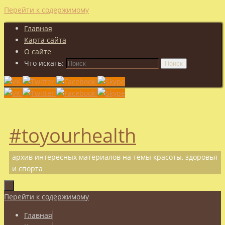
Перейти к содержимому
Главная
Карта сайта
О сайте
Что искать:
Поиск
#toyourhealth
архив интересных материалов на темы красоты, здоровья
и спорта
Перейти к содержимому
Главная