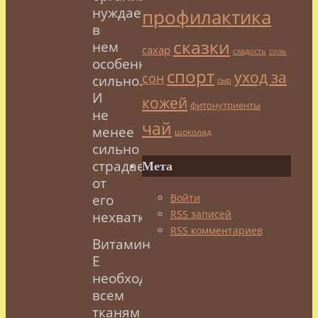
нуждается
профилактика
в
сказки
нем
сахар
сладость
соль
особенно
спорт
уход за
сон
сильно.
сыр
И
кожей
фитонутриенты
не
чай
менее
шоколад
сильно
страдает
Мета
от
Войти
его
RSS
записей
нехватки.
RSS
комментариев
Витамин
Е
необходим
всем
тканям