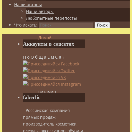
Наши авторы
Наши авторы
Любопытные перепосты
Что искать:
Поиск
Домой
Аккаунты в соцсетях
Здоровье
Витамины
П о О б Щ а Е м С я ?
Витамин
Е
–
самый
женский
витамин
faberlic
Витамин
- Российская компания
прямых продаж,
производитель косметики,
Е
одежды, аксессуаров, обуви и