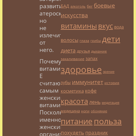
боевые
развитие
БАД
бег
алкоголь
атеросклероза,
искусства
но
витамины
вкус
вода
не
излечить
дети
волосы
глаза
грибы
от
него.
диета
друзья
дыхание
запах
закаливание
Почему
здоровье
витамин
зрение
Е
иммунитет
считают
зубы
история
самым
кофе
косметика
женским
красота
лень
медитация
витамином?
медицина
ноги
Поскольку
обоняние
польза
питание
именно
женский
похудеть
праздник
организм