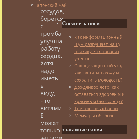
кровеносных
Японский чай
сосудов,
борется
Свежие записи
с
тромбами,
Как информационный
улучшает
шум разрушает нашу
работу
психику: что говорят
сердца.
ученые
Хотя
Солнцезащитный уход:
надо
как защитить кожу и
иметь
сохранить молодость?
в
Дождливое лето: как
виду,
оставаться здоровым и
что
красивым без солнца?
витамин
Три аистовых басни
Е
Мемуары об эболе
может
знакомые слова
только
затормозить