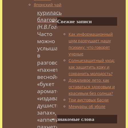
степь
Японский чай
курилась
благовонием
»
Свежие записи
(Н.В.Гоголь)
.
Часто
Как информационный
можно
шум разрушает нашу
психику: что говорят
услышать
ученые
в
Солнцезащитный уход:
разговоре:
как защитить кожу и
«пахнет
сохранить молодость?
весной»,
Дождливое лето: как
«букет
оставаться здоровым и
ароматов»,
красивым без солнца?
«издавать
Три аистовых басни
душистый
Мемуары об эболе
запах»,
«аппетитно
знакомые слова
пахнет».