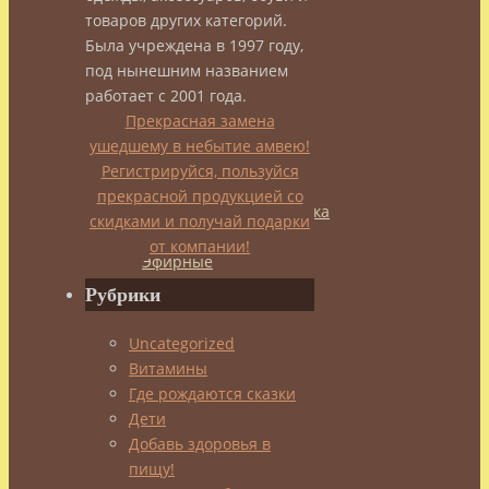
о
товаров других категорий.
Была учреждена в 1997 году,
под нынешним названием
запахах
работает с 2001 года.
Прекрасная замена
ушедшему в небытие амвею!
admin
Регистрируйся, пользуйся
20.02.2014
прекрасной продукцией со
24.05.2014
Профилактика
скидками и получай подарки
лени
,
от компании!
Эфирные
масла,
Рубрики
ароматы
Uncategorized
Витамины
Где рождаются сказки
Никого
Дети
особо
Добавь здоровья в
не
пищу!
удивляют