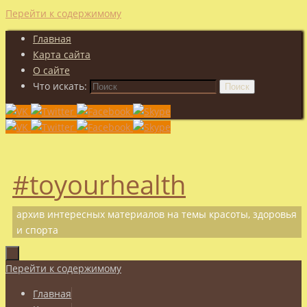
Перейти к содержимому
Главная
Карта сайта
О сайте
Что искать:
Поиск
#toyourhealth
архив интересных материалов на темы красоты, здоровья
и спорта
Перейти к содержимому
Главная