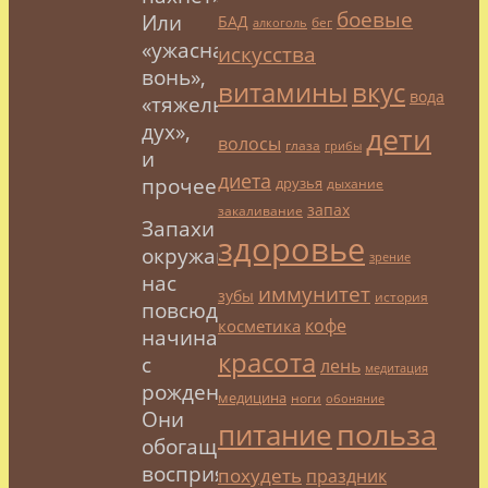
боевые
Или
БАД
бег
алкоголь
«ужасная
искусства
вонь»,
витамины
вкус
вода
«тяжелый
дух»,
дети
волосы
глаза
грибы
и
диета
прочее.
друзья
дыхание
запах
закаливание
Запахи
здоровье
окружают
зрение
нас
иммунитет
зубы
история
повсюду,
кофе
косметика
начиная
красота
с
лень
медитация
рождения.
медицина
ноги
обоняние
Они
польза
питание
обогащают
восприятие
похудеть
праздник