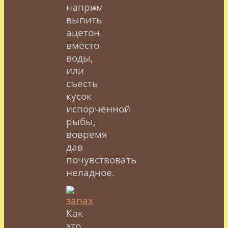
например,
выпить
ацетон
вместо
воды,
или
съесть
кусок
испорченной
рыбы,
вовремя
дав
почувствовать
неладное.
Как
это