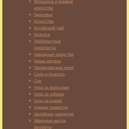
Женщина и боевые
выражения,
искусства
встречающиеся
Здоровье
в
Искусство
литературе:
Китайский чай
«Вдруг
Красота
сырный
Любопытные
дух
перепосты
Народные средства
Лису
Наши авторы
остановил»
Профилактика лени
(И.А.Крылов)
,
Сила и Красота
«
Каждый
Сон
цветок
,
Уход за волосами
каждая
Уход за зубами
травка
Уход за кожей
испускала
Худеем грамотно
амбру
,
Целебное чаепитие
и
Эфирные масла,
вся
ароматы