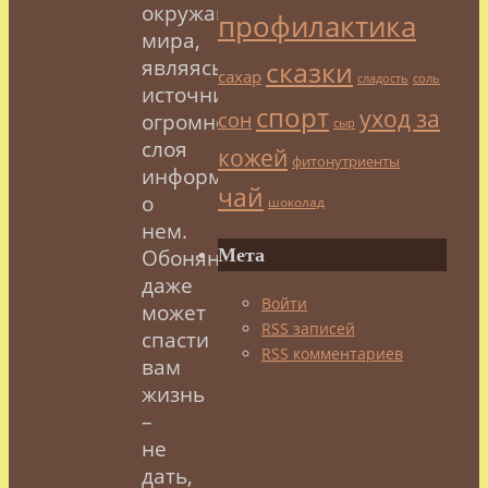
окружающего
профилактика
мира,
являясь
сказки
сахар
сладость
соль
источником
спорт
уход за
сон
огромного
сыр
слоя
кожей
фитонутриенты
информации
чай
о
шоколад
нем.
Мета
Обоняние
даже
Войти
может
RSS
записей
спасти
RSS
комментариев
вам
жизнь
–
не
дать,