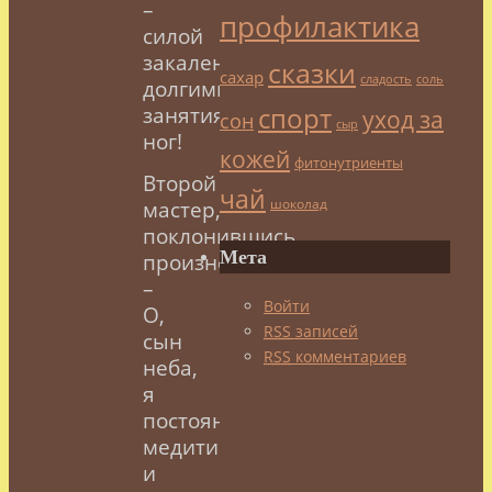
–
профилактика
силой
закаленных
сказки
сахар
сладость
соль
долгими
спорт
занятиями
уход за
сон
сыр
ног!
кожей
фитонутриенты
Второй
чай
шоколад
мастер,
поклонившись,
Мета
произнес:
–
Войти
О,
RSS
записей
сын
RSS
комментариев
неба,
я
постоянно
медитирую,
и