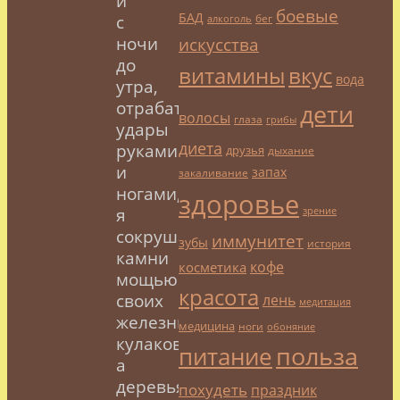
и
боевые
БАД
бег
с
алкоголь
ночи
искусства
до
витамины
вкус
вода
утра,
отрабатывая
дети
волосы
глаза
грибы
удары
диета
руками
друзья
дыхание
и
запах
закаливание
ногами,
здоровье
я
зрение
сокрушаю
иммунитет
зубы
история
камни
кофе
косметика
мощью
красота
своих
лень
медитация
железных
медицина
ноги
обоняние
кулаков,
польза
питание
а
деревья
похудеть
праздник