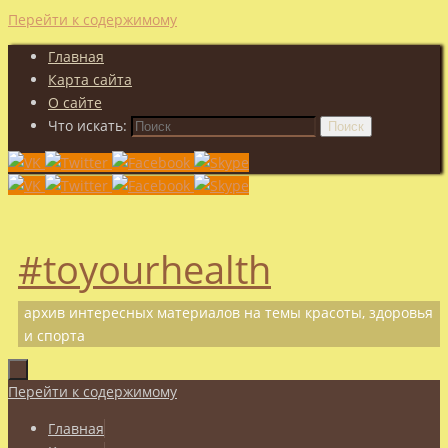
Перейти к содержимому
Главная
Карта сайта
О сайте
Что искать:
Поиск
#toyourhealth
архив интересных материалов на темы красоты, здоровья
и спорта
Перейти к содержимому
Главная