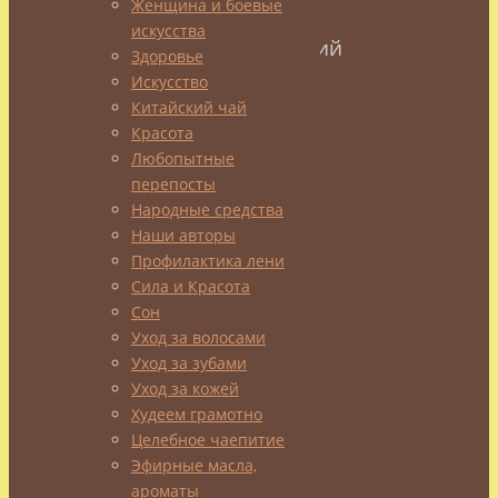
Женщина и боевые
завершения
искусства
присутствовавший
Здоровье
на
Искусство
состязаниях
Китайский чай
император
Красота
пригласил
Любопытные
трех
перепосты
победителей
Народные средства
к
Наши авторы
себе
Профилактика лени
во
Сила и Красота
дворец
Сон
Уход за волосами
и
Уход за зубами
каждому
Уход за кожей
задал
Худеем грамотно
один
Целебное чаепитие
и
Эфирные масла,
тот
ароматы