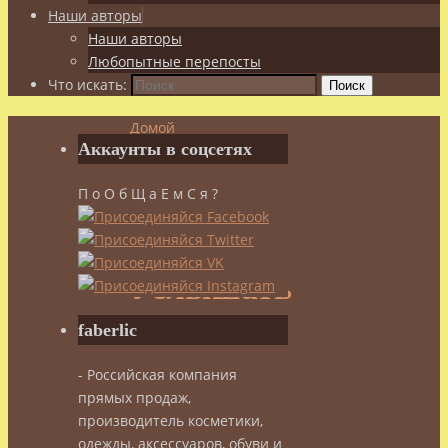
Наши авторы
Наши авторы
Любопытные перепосты
Что искать:
Поиск
Домой
Аккаунты в соцсетях
Наши
авторы
П о О б Щ а Е м С я ?
Услышать
себя…
Услышать
faberlic
себя…
- Российская компания
прямых продаж,
admin
производитель косметики,
21.02.2014
одежды, аксессуаров, обуви и