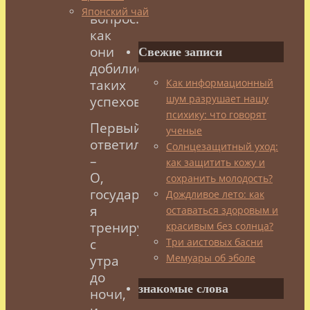
же
Японский чай
вопрос:
как
они
Свежие записи
добились
Как информационный
таких
шум разрушает нашу
успехов?
психику: что говорят
Первый
ученые
ответил:
Солнцезащитный уход:
–
как защитить кожу и
О,
сохранить молодость?
государь,
Дождливое лето: как
я
оставаться здоровым и
тренируюсь
красивым без солнца?
Три аистовых басни
с
Мемуары об эболе
утра
до
знакомые слова
ночи,