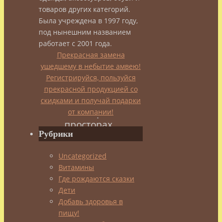
21.02.2014
Наши
товаров других категорий.
авторы
Была учреждена в 1997 году,
под нынешним названием
работает с 2001 года.
Прекрасная замена
Однажды
ушедшему в небытие амвею!
где-
Регистрируйся, пользуйся
то
прекрасной продукцией со
на
скидками и получай подарки
необозримых
от компании!
просторах
Рубрики
Поднебесной
состоялся
Uncategorized
турнир
Витамины
по
Где рождаются сказки
боевым
Дети
искусствам.
Добавь здоровья в
После
пищу!
его