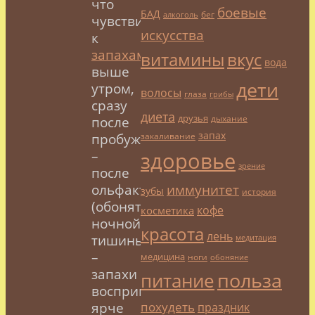
что
боевые
БАД
бег
алкоголь
чувствительность
искусства
к
запахам
витамины
вкус
вода
выше
дети
утром,
волосы
глаза
грибы
сразу
диета
друзья
дыхание
после
запах
закаливание
пробуждения
здоровье
–
зрение
после
иммунитет
ольфакторной
зубы
история
(обонятельной)
кофе
косметика
ночной
красота
лень
тишины
медитация
–
медицина
ноги
обоняние
запахи
польза
питание
воспринимаются
похудеть
ярче
праздник