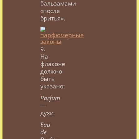
бальзамами
«после
бритья».
9.
На
флаконе
должно
быть
указано:
Parfum
—
духи
Eau
de