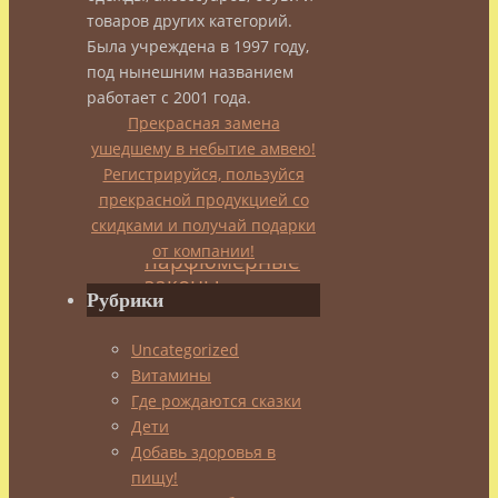
законов
товаров других категорий.
Была учреждена в 1997 году,
под нынешним названием
работает с 2001 года.
admin
Прекрасная замена
06.02.2014
ушедшему в небытие амвею!
20.02.2014
Эфирные
Регистрируйся, пользуйся
масла,
прекрасной продукцией со
ароматы
скидками и получай подарки
от компании!
Рубрики
Ваш
аромат
Uncategorized
—
Витамины
это
Где рождаются сказки
не
Дети
только
Добавь здоровья в
дань
пищу!
моде,