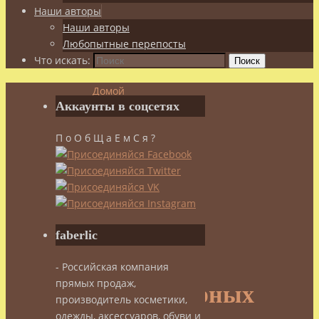
Наши авторы
Наши авторы
Любопытные перепосты
Что искать:
Поиск
Домой
Аккаунты в соцсетях
Здоровье
Эфирные
П о О б Щ а Е м С я ?
масла,
ароматы
15
парфюмерных
законов
faberlic
15
- Российская компания
прямых продаж,
парфюмерных
производитель косметики,
одежды, аксессуаров, обуви и