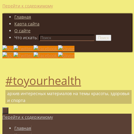
Перейти к содержимому
Главная
Карта сайта
О сайте
Что искать:
Поиск
#toyourhealth
архив интересных материалов на темы красоты, здоровья
и спорта
Перейти к содержимому
Главная