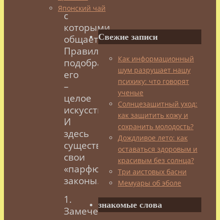
людям,
Японский чай
с
которыми
Свежие записи
общаетесь.
Правильно
Как информационный
подобрать
шум разрушает нашу
его
психику: что говорят
–
ученые
целое
Солнцезащитный уход:
искусство.
как защитить кожу и
И
сохранить молодость?
здесь
Дождливое лето: как
существуют
оставаться здоровым и
свои
красивым без солнца?
«парфюмерные»
Три аистовых басни
законы.
Мемуары об эболе
1.
знакомые слова
Замечено,