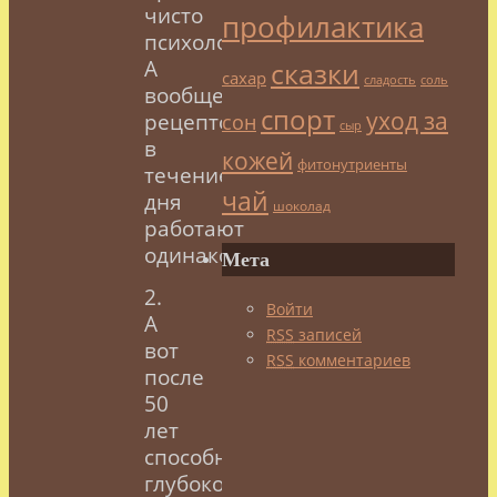
чисто
профилактика
психологически.
А
сказки
сахар
сладость
соль
вообще,
спорт
уход за
сон
рецепторы
сыр
в
кожей
фитонутриенты
течение
чай
дня
шоколад
работают
одинаково.
Мета
2.
Войти
А
RSS
записей
вот
RSS
комментариев
после
50
лет
способность
глубоко