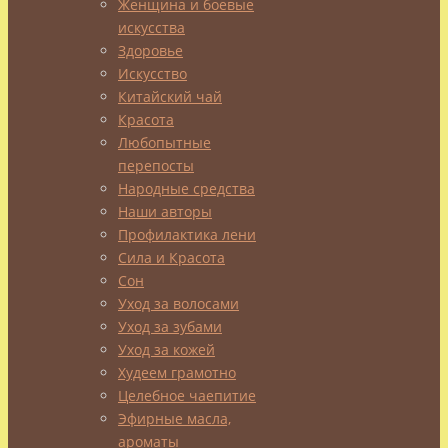
Женщина и боевые
или
искусства
отражение
Здоровье
вашего
Искусство
характера,
Китайский чай
настроения
Красота
и
Любопытные
стиля,
перепосты
Народные средства
но
Наши авторы
и
Профилактика лени
одно
Сила и Красота
из
Сон
самых
Уход за волосами
тонких,
Уход за зубами
личных
Уход за кожей
сообщений,
Худеем грамотно
которые
Целебное чаепитие
вы
Эфирные масла,
посылаете
ароматы