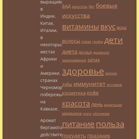
выращивают
боевые
БАД
бег
алкоголь
в
искусства
Индии,
Китае,
витамины
вкус
вода
Италии,
дети
в
волосы
глаза
грибы
некоторых
диета
местах
друзья
дыхание
Африки
запах
закаливание
и
здоровье
Америки,
зрение
странах
иммунитет
зубы
история
Черноморского
кофе
косметика
побережья,
красота
на
лень
медитация
Кавказе.
медицина
ноги
обоняние
Аромат
польза
питание
бергамота
действительно
похудеть
праздник