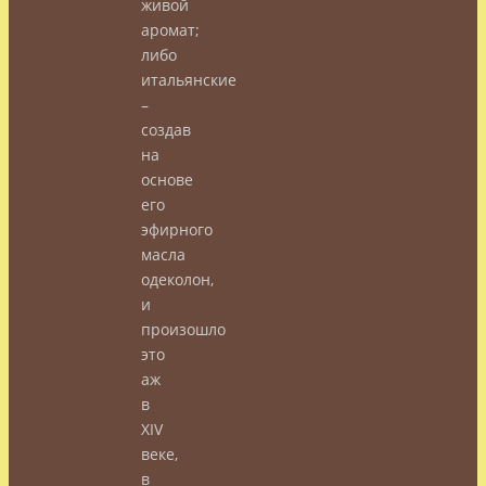
живой
аромат;
либо
итальянские
–
создав
на
основе
его
эфирного
масла
одеколон,
и
произошло
это
аж
в
XIV
веке,
в