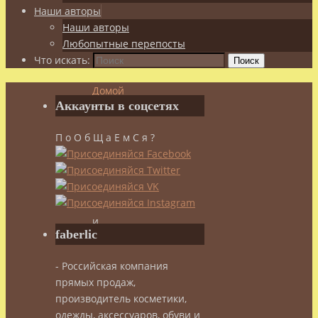
Наши авторы
Наши авторы
Любопытные перепосты
Что искать:
Поиск
Домой
Аккаунты в соцсетях
Красота
Народные
П о О б Щ а Е м С я ?
средства
Бергамот
—
его
свойства
и
faberlic
применение
- Российская компания
Бергамот
прямых продаж,
производитель косметики,
одежды, аксессуаров, обуви и