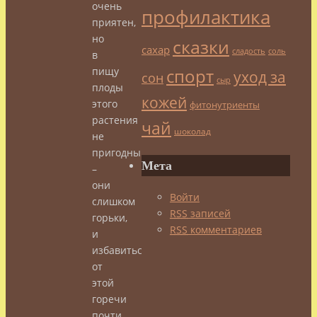
очень
профилактика
приятен,
но
сказки
сахар
сладость
соль
в
спорт
пищу
уход за
сон
сыр
плоды
кожей
этого
фитонутриенты
растения
чай
шоколад
не
пригодны
Мета
–
они
Войти
слишком
RSS
записей
горьки,
RSS
комментариев
и
избавиться
от
этой
горечи
почти