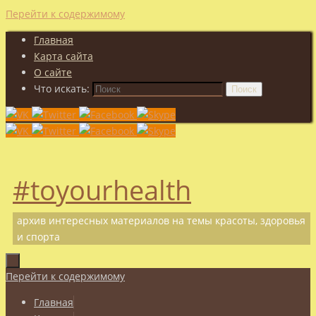
Перейти к содержимому
Главная
Карта сайта
О сайте
Что искать:
Поиск
#toyourhealth
архив интересных материалов на темы красоты, здоровья
и спорта
Перейти к содержимому
Главная