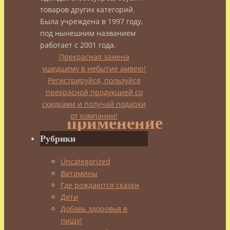
—
товаров других категорий.
Была учреждена в 1997 году,
его
под нынешним названием
работает с 2001 года.
Прекрасная замена
свойства
ушедшему в небытие амвею!
Регистрируйся, пользуйся
и
прекрасной продукцией со
скидками и получай подарки
от компании!
применение
Рубрики
admin
Uncategorized
10.05.2014
Витамины
13.05.2014
Народные
Где рождаются сказки
средства
,
Дети
Целебное
Добавь здоровья в
чаепитие
,
пищу!
Эфирные