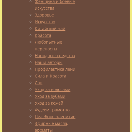
Женщина и боевые
масла,
искусства
ароматы
Здоровье
Искусство
Китайский чай
Красота
Бергамот
Любопытные
–
перепосты
это
Народные средства
вечнозеленое
Наши авторы
цитрусовое
Профилактика лени
дерево
Сила и Красота
с
Сон
очень
Уход за волосами
ароматными
Уход за зубами
цветами.
Уход за кожей
Плоды,
Худеем грамотно
гибрид
Целебное чаепитие
лимона
Эфирные масла,
и
ароматы
померанца,