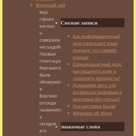
Японский чай
на
вкус
горько-
Свежие записи
кислые
и
Как информационный
совершенно
шум разрушает нашу
несъедобны.
психику: что говорят
Первые
ученые
плантации
Солнцезащитный уход:
бергамота
как защитить кожу и
были
сохранить молодость?
обнаружены
Дождливое лето: как
в
оставаться здоровым и
Бергамо
красивым без солнца?
(отсюда
Три аистовых басни
название),
Мемуары об эболе
а
сегодня
знакомые слова
его