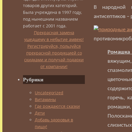
товаров других категорий.
В народной м
Была учреждена в 1997 году,
антисептиков –
под нынешним названием
работает с 2001 года.
Прекрасная замена
противомикроб
ушедшему в небытие амвею!
Регистрируйся, пользуйся
Ромашка 
прекрасной продукцией со
скидками и получай подарки
вяжущ
от компании!
спазмолит
Рубрики
цветочные
содержитс
Uncategorized
горечь, к
Витамины
Где рождаются сказки
ромашки, 
Дети
Полоскан
Добавь здоровья в
слизистых
пищу!