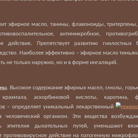
жит эфирное масло, танины, флавоноиды, тритерпены
тивовоспалительное, антимикробное, противогри
ое действие. Препятствует развитию гнилостных б
редство. Наиболее эффективно – эфирное масло тимьяна
ь не только наружно, но и в форме ингаляций.
сны
. Высокое содержание эфирных масел, смолы, горь
 крахмала, аскорбиновой кислоты, каротина, 
ов – определяет уникальный лекарственный
а человеческий организм. Эти вещества возбужда
ть эпителия дыхательных путей, уменьшают вязк
 противовирусное действие на патогенную микрофло