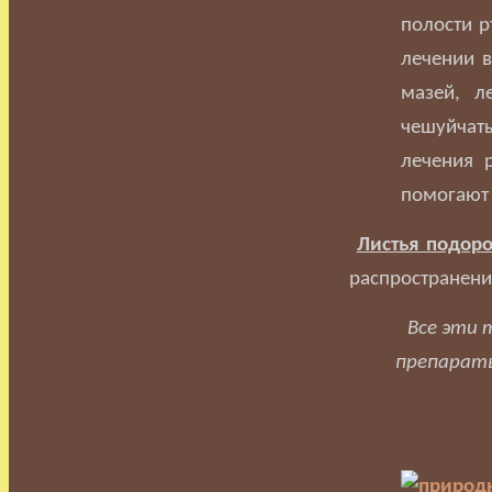
полости р
лечении в
мазей, л
чешуйчат
лечения 
помогают 
Листья подор
распространени
Все эти
препараты