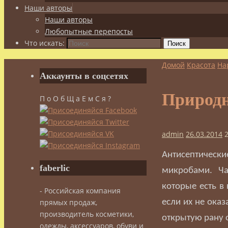
Наши авторы
Наши авторы
Любопытные перепосты
Что искать:
Поиск
Домой
Красота
На
Аккаунты в соцсетях
Природн
П о О б Щ а Е м С я ?
admin
26.03.2014
Антисептически
faberlic
микробами. Ча
которые есть в
- Российская компания
прямых продаж,
если их не ока
производитель косметики,
открытую рану 
одежды, аксессуаров, обуви и