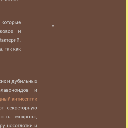
, которые
бковое и
актерий,
, так как
ких и дубильных
флавоноидов и
ют секреторную
ость мокроты,
ру носоглотки и