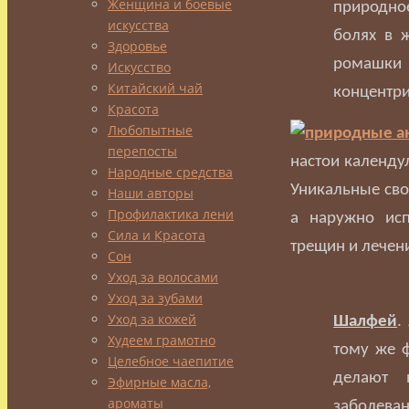
Женщина и боевые
природное
искусства
болях в ж
Здоровье
ромашки
Искусство
Китайский чай
концентри
Красота
Любопытные
перепосты
настои календу
Народные средства
Уникальные сво
Наши авторы
Профилактика лени
а наружно исп
Сила и Красота
трещин и лечен
Сон
Уход за волосами
Уход за зубами
Уход за кожей
Шалфей
.
Худеем грамотно
тому же 
Целебное чаепитие
делают 
Эфирные масла,
ароматы
заболеван