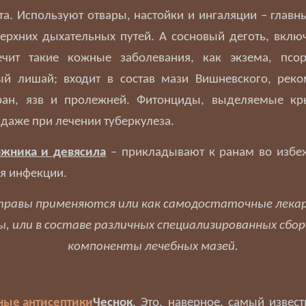
та. Используют отвары, настойки и ингаляции – глав
ерхних дыхательных путей. А сосновый деготь, вклю
ечит такие кожные заболевания, как экзема, псор
ый лишай; входит в состав мази Вишневского, рек
ран, язв и пролежней. Фитонциды, выделяемые кр
даже при лечении туберкулеза.
ожника и девясила
– прикладывают к ранам во избе
я инфекции.
 травы применяются или как самодостаточные лека
, или в составе различных специализированных сборо
компоненты лечебных мазей.
Чеснок
. Это, наверное, самый изве