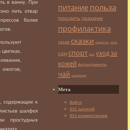
ть в ванну. При
польза
питание
езно пить отвар
похудеть
праздник
рессов более
профилактика
огов.
сказки
сахар
ользуют
сладость
соль
спорт
 цветках.
уход за
сон
сыр
олевания,
кожей
фитонутриенты
 ожогов,
чай
шоколад
Мета
Войти
и, содержащие к
RSS
записей
листьев шалфея
RSS
комментариев
ри простудных
оматита.