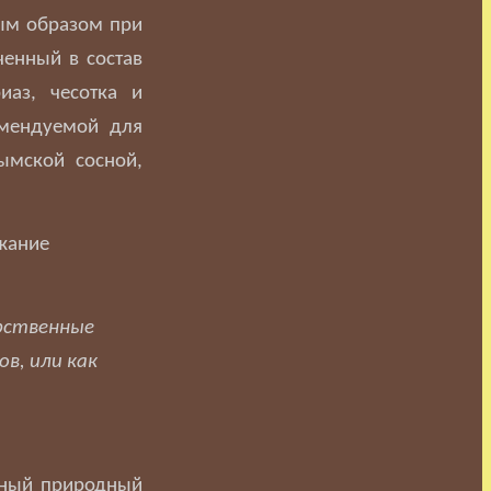
ным образом при
ченный в состав
иаз, чесотка и
омендуемой для
ымской сосной,
жание
рственные
в, или как
стный природный