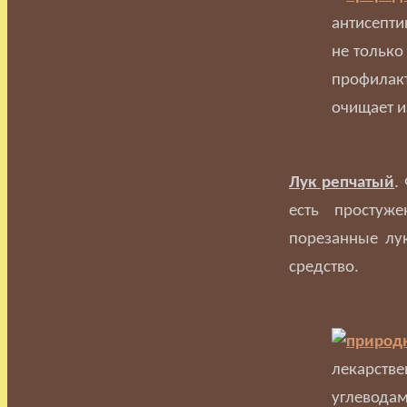
антисепти
не только
профилак
очищает и
Лук репчатый
.
есть простуж
порезанные лу
средство.
лекарств
углевода