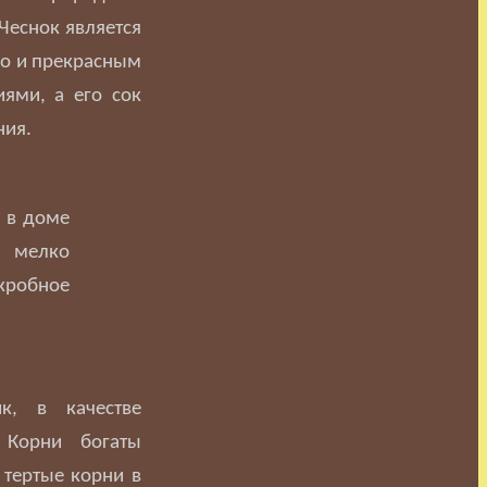
 Чеснок является
но и прекрасным
ями, а его сок
ния.
 в доме
х мелко
кробное
к, в качестве
 Корни богаты
тертые корни в