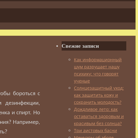
Свежие записи
Как информационный
шум разрушает нашу
психику: что говорят
ученые
Солнцезащитный уход:
тобы бороться с
как защитить кожу и
сохранить молодость?
м дезинфекции,
Дождливое лето: как
нка и спирт. Но
оставаться здоровым и
ания? Например,
красивым без солнца?
Три аистовых басни
ть?
Мемуары об эболе