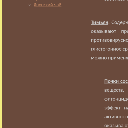
Японский чай
Тимьян
. Содер
оказывают про
противовирусн
глистогонное с
можно применят
Почки со
веществ,
фитонцид
эффект н
активнос
оказывают