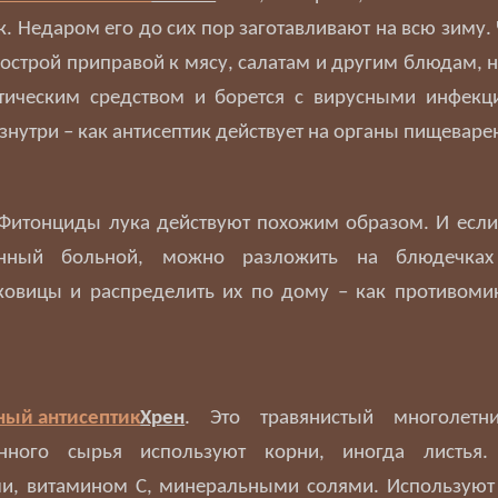
к. Недаром его до сих пор заготавливают на всю зиму.
 острой приправой к мясу, салатам и другим блюдам, 
тическим средством и борется с вирусными инфекци
знутри – как антисептик действует на органы пищеваре
 Фитонциды лука действуют похожим образом. И если
енный больной, можно разложить на блюдечка
ковицы и распределить их по дому – как противоми
Хрен
. Это травянистый многолетни
енного сырья используют корни, иногда листья.
ми, витамином С, минеральными солями. Используют 