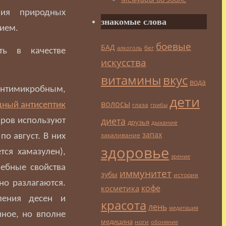
ния природных
знакомые слова
ием.
боевые
БАД
бег
алкоголь
ть в качестве
искусства
витамины
вкус
вода
антимикробным,
дети
волосы
глаза
грибы
диета
аров используют
друзья
дыхание
запах
закаливание
о август. В них
здоровье
тся хамазулен),
зрение
чебные свойства
иммунитет
зубы
история
но разлагаются.
кофе
косметика
ления десен и
красота
лень
медитация
чное, но вполне
медицина
ноги
обоняние