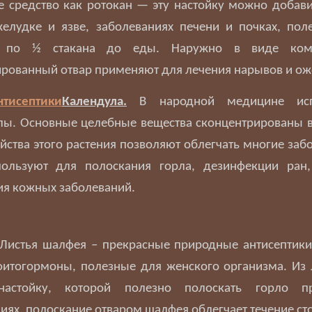
 средство как ротокан — эту настойку можно добави
елудке и язве, заболеваниях печени и почках, пол
 по ½ стакана до еды. Наружно в виде комп
рованный отвар применяют для лечения нарывов и ож
Календула.
В народной медицине исп
лы. Основные целебные вещества сконцентрированы в
йства этого растения позволяют облегчать многие заб
ользуют для полоскания горла, дезинфекции ран,
ия кожных заболеваний.
 Листья шалфея – прекрасные природные антисептик
фитогормоны, полезные для женского организма. Из 
настойку, которой полезно полоскать горло п
иях, полоскание отваром шалфея облегчает течение ст