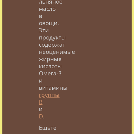
льняное
масло
в
овощи.
Эти
продукты
содержат
неоценимые
жирные
кислоты
Омега-3
и
витамины
группы
В
и
D
.
Ешьте