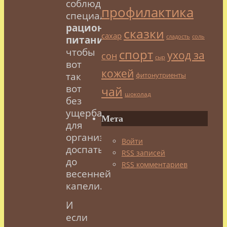
соблюдать
профилактика
специальный
рацион
сказки
сахар
сладость
соль
питания
,
чтобы
спорт
уход за
сон
сыр
вот
кожей
так
фитонутриенты
вот
чай
шоколад
без
ущерба
Мета
для
организма
Войти
доспать
RSS
записей
до
RSS
комментариев
весенней
капели.
И
если