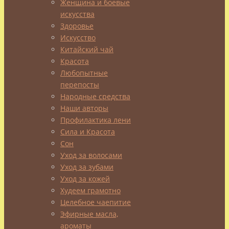
Женщина и боевые
За
искусства
зиму
Здоровье
с
Искусство
нами
Китайский чай
происходят
Красота
интересные,
Любопытные
но
перепосты
не
Народные средства
всегда
Наши авторы
приятные,
Профилактика лени
изменения.
Сила и Красота
Вы
Сон
наверняка
Уход за волосами
замечали,
Уход за зубами
Уход за кожей
что
Худеем грамотно
к
Целебное чаепитие
началу
Эфирные масла,
авитаминозной
ароматы