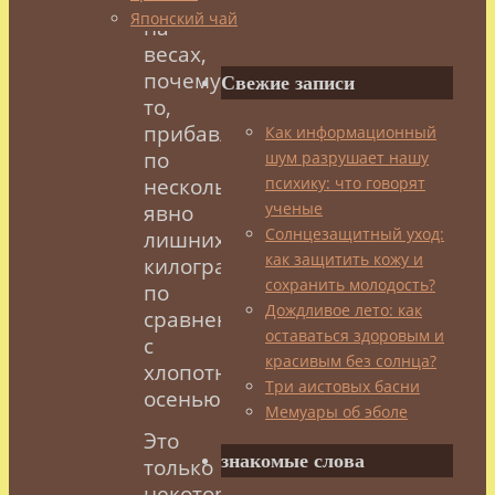
весны
Японский чай
на
весах,
почему
Свежие записи
то,
прибавляется
Как информационный
по
шум разрушает нашу
психику: что говорят
несколько
ученые
явно
Солнцезащитный уход:
лишних
как защитить кожу и
килограммов
сохранить молодость?
по
Дождливое лето: как
сравнению
оставаться здоровым и
с
красивым без солнца?
хлопотной
Три аистовых басни
осенью.
Мемуары об эболе
Это
знакомые слова
только
некоторые