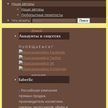
Наши авторы
Наши авторы
Любопытные перепосты
Что искать:
Поиск
Домой
Аккаунты в соцсетях
Здоровье
Добавь
П о О б Щ а Е м С я ?
здоровья
в
пищу!
Как
сохранить
хорошее
faberlic
самочувствие
зимой
- Российская компания
прямых продаж,
Как
производитель косметики,
одежды, аксессуаров, обуви и