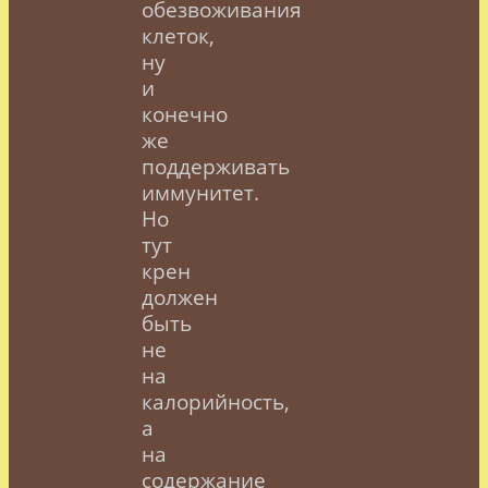
обезвоживания
клеток,
ну
и
конечно
же
поддерживать
иммунитет.
Но
тут
крен
должен
быть
не
на
калорийность,
а
на
содержание