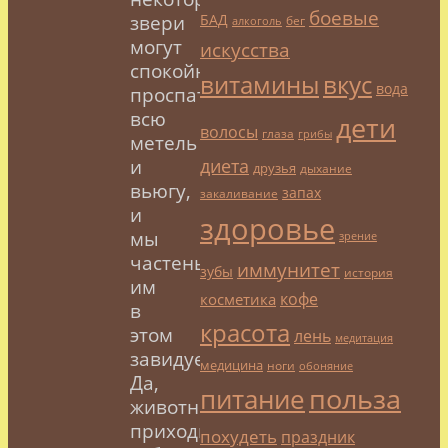
боевые
БАД
звери
бег
алкоголь
могут
искусства
спокойно
витамины
вкус
вода
проспать
всю
дети
волосы
глаза
грибы
метель
диета
и
друзья
дыхание
вьюгу,
запах
закаливание
и
здоровье
мы
зрение
частенько
иммунитет
зубы
история
им
кофе
косметика
в
красота
этом
лень
медитация
завидуем.
медицина
ноги
обоняние
Да,
польза
питание
животным
приходится
похудеть
праздник