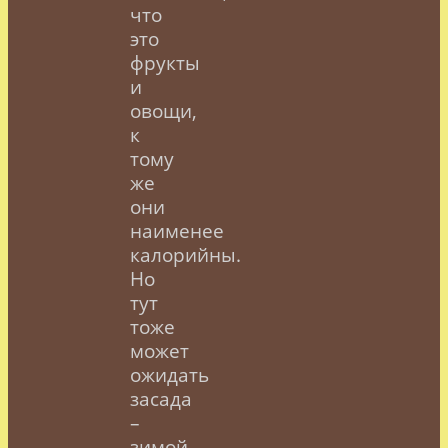
что
это
фрукты
и
овощи,
к
тому
же
они
наименее
калорийны.
Но
тут
тоже
может
ожидать
засада
–
зимой