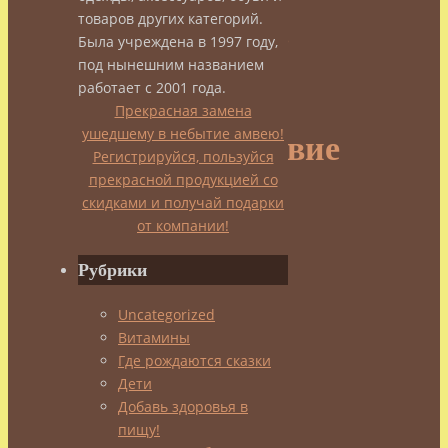
товаров других категорий.
сохранить
Была учреждена в 1997 году,
под нынешним названием
хорошее
работает с 2001 года.
Прекрасная замена
ушедшему в небытие амвею!
самочувствие
Регистрируйся, пользуйся
прекрасной продукцией со
зимой
скидками и получай подарки
от компании!
Рубрики
admin
01.12.2013
Uncategorized
12.04.2014
Добавь
Витамины
здоровья
Где рождаются сказки
в
Дети
пищу!
Добавь здоровья в
пищу!