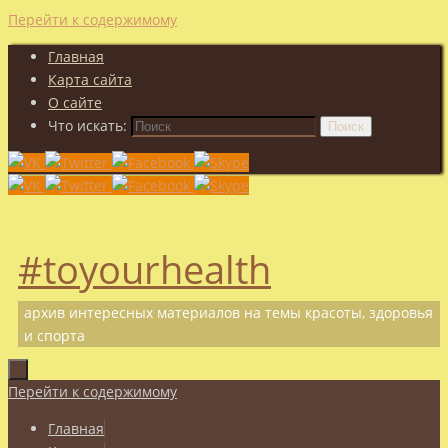
Перейти к содержимому
Главная
Карта сайта
О сайте
Что искать:
Поиск
#toyourhealth
архив интересных материалов на темы красоты, здоровья
и спорта
Перейти к содержимому
Главная