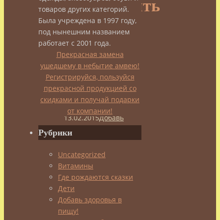
приготовить
товаров других категорий.
Была учреждена в 1997 году,
полезные
под нынешним названием
работает с 2001 года.
Прекрасная замена
блины
ушедшему в небытие амвею!
Регистрируйся, пользуйся
прекрасной продукцией со
admin
скидками и получай подарки
13.02.2015
от компании!
13.02.2015
Добавь
здоровья
Рубрики
в
пищу!
,
Uncategorized
Наши
Витамины
авторы
Где рождаются сказки
Дети
Добавь здоровья в
пищу!