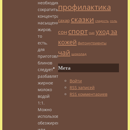
необходимо
профилактика
сократить
концентрацию
сказки
сахар
сладость
соль
насыщенных
спорт
жиров,
уход за
сон
сыр
то
кожей
есть,
фитонутриенты
для
чай
шоколад
приготовления
блинов
Мета
следует
разбавлять
Войти
жирное
RSS
записей
молоко
RSS
комментариев
водой
1:1.
Можно
использовать
обезжиренное
или