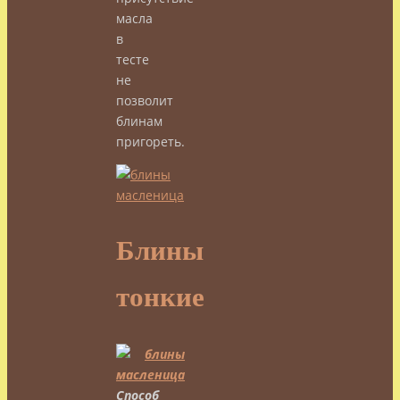
масла
в
тесте
не
позволит
блинам
пригореть.
Блины
тонкие
Способ