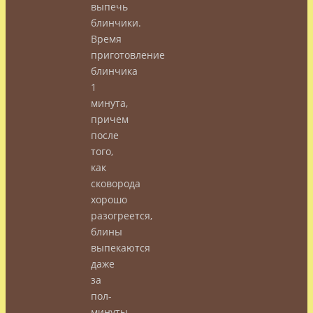
выпечь
блинчики.
Время
приготовление
блинчика
1
минута,
причем
после
того,
как
сковорода
хорошо
разогреется,
блины
выпекаются
даже
за
пол-
минуты.