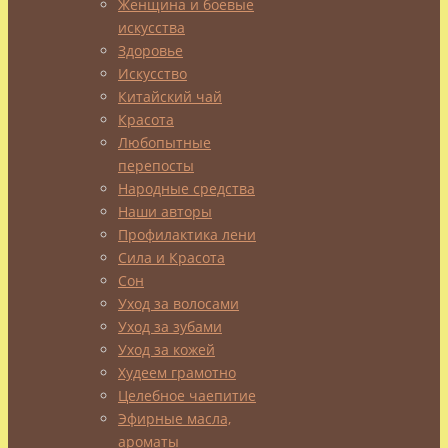
Женщина и боевые
искусства
Здоровье
Польза
Искусство
Китайский чай
блинов
Красота
Любопытные
перепосты
Народные средства
Итак,
Наши авторы
в
Профилактика лени
чем
Сила и Красота
польза
Сон
блинов
?
Уход за волосами
Все
Уход за зубами
просто,
Уход за кожей
польза
Худеем грамотно
в
Целебное чаепитие
продуктах,
Эфирные масла,
из
ароматы
которых