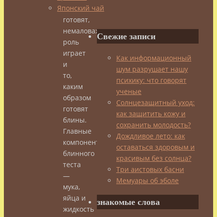
Японский чай
их
готовят,
немаловажную
Свежие записи
роль
играет
Как информационный
и
шум разрушает нашу
то,
психику: что говорят
каким
ученые
образом
Солнцезащитный уход:
готовят
как защитить кожу и
блины.
сохранить молодость?
Главные
Дождливое лето: как
компоненты
оставаться здоровым и
блинного
красивым без солнца?
теста
Три аистовых басни
—
Мемуары об эболе
мука,
яйца и
знакомые слова
жидкость