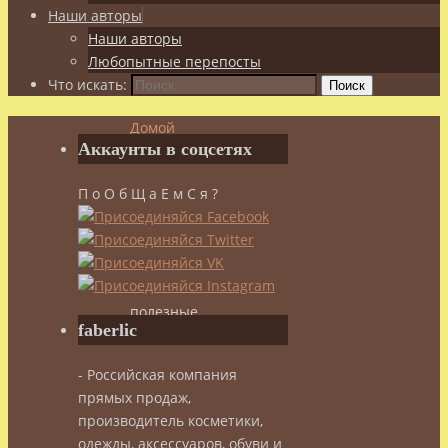
Наши авторы
Наши авторы
Любопытные перепосты
Что искать:
Поиск
Домой
Аккаунты в соцсетях
Здоровье
Добавь
П о О б Щ а Е м С я ?
здоровья
в
пищу!
Как
приготовить
полезные
faberlic
блины
- Российская компания
Как
прямых продаж,
производитель косметики,
одежды, аксессуаров, обуви и