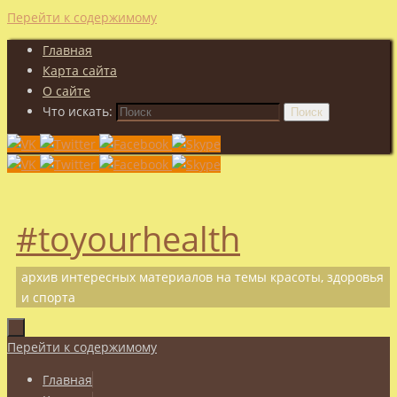
Перейти к содержимому
Главная
Карта сайта
О сайте
Что искать:
Поиск
#toyourhealth
архив интересных материалов на темы красоты, здоровья
и спорта
Перейти к содержимому
Главная