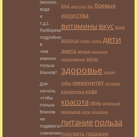
(молоко,
боевые
БАД
бег
алкоголь
вода
искусства
и
т.д.).
витамины
вкус
вода
Разберемся
дети
подробнее,
волосы
глаза
грибы
в
диета
чем
друзья
дыхание
именно
запах
закаливание
польза
здоровье
блинов?
зрение
иммунитет
зубы
Для
история
начала,
кофе
косметика
чтобы
красота
лень
медитация
польза
блинов
медицина
ноги
обоняние
не
польза
питание
подвергалась
сомнению,
похудеть
праздник