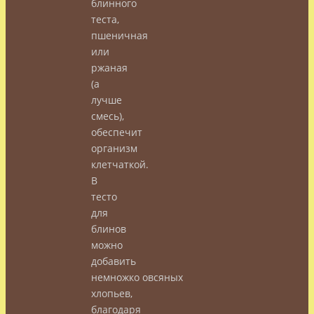
блинного
теста,
пшеничная
или
ржаная
(а
лучше
смесь),
обеспечит
организм
клетчаткой.
В
тесто
для
блинов
можно
добавить
немножко овсяных
хлопьев,
благодаря