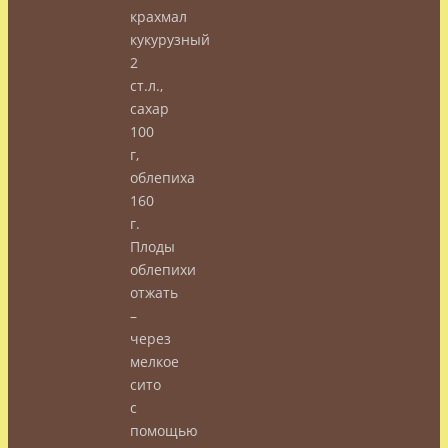
крахмал
кукурузный
2
ст.л.,
сахар
100
г,
облепиха
160
г.
Плоды
облепихи
отжать
–
через
мелкое
сито
с
помощью