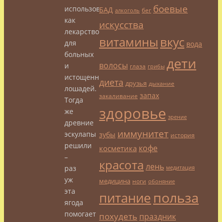
боевые
использовать
БАД
бег
алкоголь
как
искусства
лекарство
витамины
вкус
для
вода
больных
дети
волосы
и
глаза
грибы
истощенных
диета
друзья
дыхание
лошадей.
запах
закаливание
Тогда
здоровье
же
зрение
древние
иммунитет
эскулапы
зубы
история
решили
кофе
косметика
–
красота
лень
раз
медитация
уж
медицина
ноги
обоняние
эта
польза
питание
ягода
помогает
похудеть
праздник