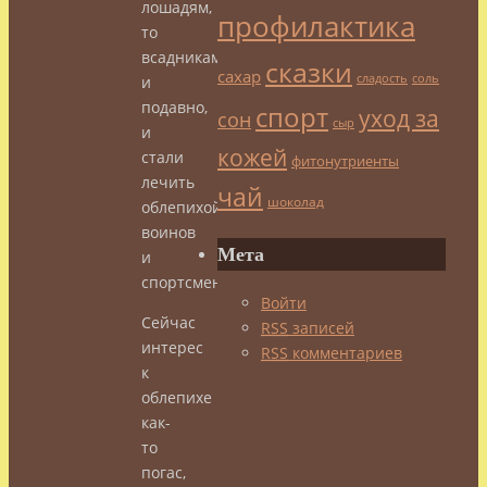
лошадям,
профилактика
то
всадникам
сказки
сахар
сладость
соль
и
подавно,
спорт
уход за
сон
сыр
и
кожей
стали
фитонутриенты
лечить
чай
шоколад
облепихой
воинов
Мета
и
спортсменов.
Войти
Сейчас
RSS
записей
интерес
RSS
комментариев
к
облепихе
как-
то
погас,