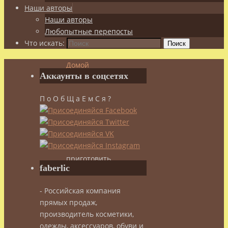
Наши авторы
Наши авторы
Любопытные перепосты
Что искать:
Поиск
Домой
Аккаунты в соцсетях
Здоровье
Добавь
П о О б Щ а Е м С я ?
здоровья
в
пищу!
Что
можно
приготовить
faberlic
из
облепихи?
- Российская компания
прямых продаж,
Что
производитель косметики,
одежды, аксессуаров, обуви и