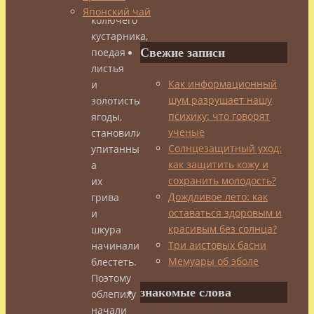
зарослях
Японский чай
колючего
кустарника,
Свежие записи
поедая
листья
Как информационный
и
шум разрушает нашу
золотистые
психику: что говорят
ягоды,
ученые
становились
Солнцезащитный уход:
упитанными,
как защитить кожу и
а
сохранить молодость?
их
Дождливое лето: как
грива
оставаться здоровым и
и
красивым без солнца?
шкура
Три аистовых басни
начинали
Мемуары об эболе
блестеть.
Поэтому
знакомые слова
облепиху
начали