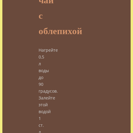
чай
с
облепихой
Нагрейте
0,5
л
воды
до
90
градусов.
Залейте
этой
водой
1
ст.
л.