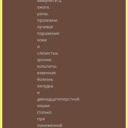
иммунитета,
ожоги,
раны,
пролежни,
лучевое
поражение
кожи
и
слизистых,
эрозии,
кольпиты,
язвенная
болезнь
желудка
и
двенадцатиперстной
кишки
(только
при
пониженной