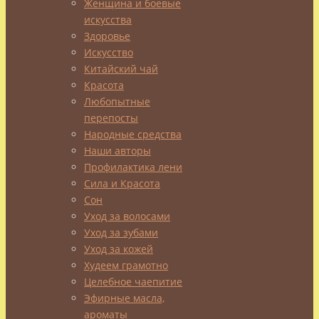
Женщина и боевые
искусства
Здоровье
Древние
Искусство
греки
Китайский чай
называли
Красота
эту
Любопытные
ягоду
перепосты
«лоснящаяся
Народные средства
лошадь»,
Наши авторы
а
Профилактика лени
знаете,
Сила и Красота
почему?
Сон
Они
Уход за волосами
заметили,
Уход за зубами
что
Уход за кожей
лошадки,
Худеем грамотно
которые
Целебное чаепитие
паслись
Эфирные масла,
в
ароматы