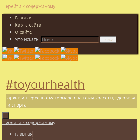
Перейти к содержимому
Главная
Карта сайта
О сайте
Что искать:
Поиск
#toyourhealth
архив интересных материалов на темы красоты, здоровья
и спорта
Перейти к содержимому
Главная