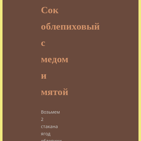
Сок
облепиховый
с
медом
и
мятой
Возьмем
2
стакана
ягод
облепихи,