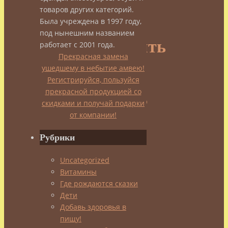
товаров других категорий.
можно
Была учреждена в 1997 году,
под нынешним названием
приготовить
работает с 2001 года.
Прекрасная замена
ушедшему в небытие амвею!
из
Регистрируйся, пользуйся
прекрасной продукцией со
облепихи?
скидками и получай подарки
от компании!
Рубрики
admin
25.09.2014
Uncategorized
10.11.2014
Добавь
Витамины
здоровья
Где рождаются сказки
в
Дети
пищу!
,
Добавь здоровья в
Народные
пищу!
средства