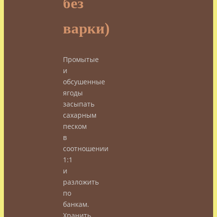
без
варки)
Промытые
и
обсушенные
ягоды
засыпать
сахарным
песком
в
соотношении
1:1
и
разложить
по
банкам.
Хранить