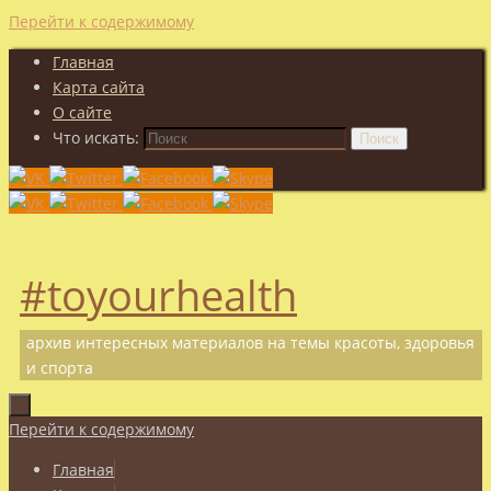
Перейти к содержимому
Главная
Карта сайта
О сайте
Что искать:
Поиск
#toyourhealth
архив интересных материалов на темы красоты, здоровья
и спорта
Перейти к содержимому
Главная