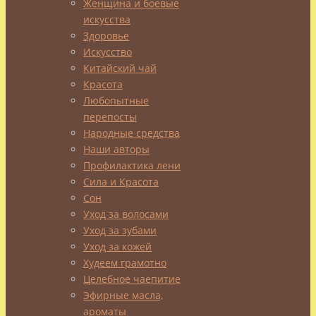
Женщина и боевые
этого
искусства
чая
Здоровье
на
Искусство
протяжении
Китайский чай
всей
Красота
его
Любопытные
истории
перепосты
Народные средства
существовало
Наши авторы
множество
Профилактика лени
имен:
Сила и Красота
напиток
Сон
фараонов,
Уход за волосами
королевский
Уход за зубами
напиток,
Уход за кожей
суданская
Худеем грамотно
роза.
Целебное чаепитие
Часто
Эфирные масла,
после
ароматы