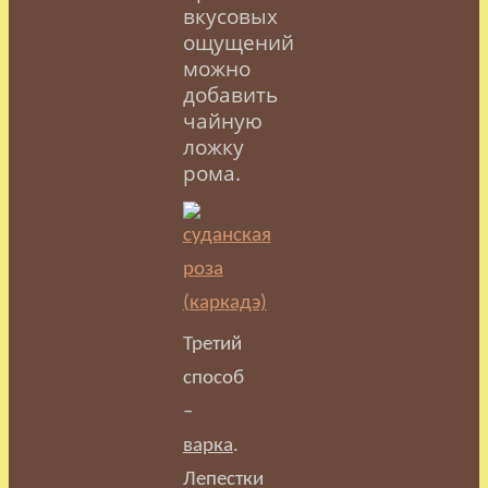
вкусовых
ощущений
можно
добавить
чайную
ложку
рома.
Третий
способ
–
варка
.
Лепестки