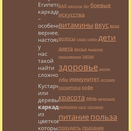
Египетский
боевые
БАД
бег
алкоголь
каркаде
искусства
–
витамины
вкус
особенный,
вода
вернее,
дети
волосы
настоящий,
глаза
грибы
у
диета
друзья
дыхание
нас
запах
закаливание
такой
здоровье
найти
зрение
сложно.
иммунитет
зубы
история
Кустарники
кофе
косметика
или
красота
лень
деревья
медитация
каркадэ
,
медицина
ноги
обоняние
из
польза
питание
цветков
похудеть
которых
праздник