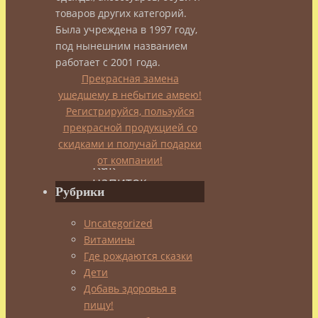
товаров других категорий.
Была учреждена в 1997 году,
admin
под нынешним названием
08.02.2014
работает с 2001 года.
08.02.2014
Целебное
Прекрасная замена
чаепитие
ушедшему в небытие амвею!
Регистрируйся, пользуйся
прекрасной продукцией со
скидками и получай подарки
от компании!
Как
напиток,
Рубрики
каркадэ
берет
Uncategorized
свое
Витамины
начало
Где рождаются сказки
в
Дети
древнем
Добавь здоровья в
Египте.
пищу!
У