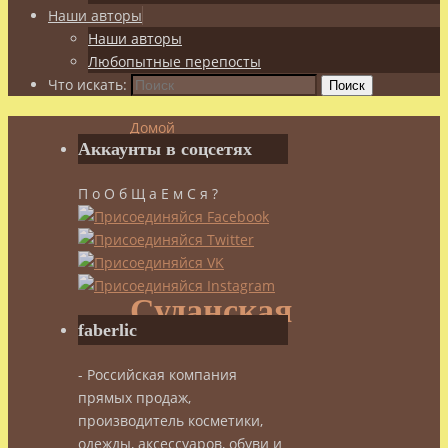
Наши авторы
Наши авторы
Любопытные перепосты
Что искать:
Поиск
Домой
Аккаунты в соцсетях
Целебное
чаепитие
П о О б Щ а Е м С я ?
Суданская
роза
(каркадэ)
Суданская
faberlic
роза
- Российская компания
прямых продаж,
(каркадэ)
производитель косметики,
одежды, аксессуаров, обуви и