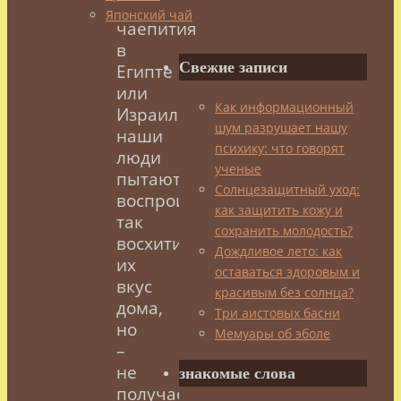
каркадэ-
Японский чай
чаепития
в
Свежие записи
Египте
или
Как информационный
Израиле,
шум разрушает нашу
наши
психику: что говорят
люди
ученые
пытаются
Солнцезащитный уход:
воспроизвести
как защитить кожу и
так
сохранить молодость?
восхитивший
Дождливое лето: как
их
оставаться здоровым и
вкус
красивым без солнца?
дома,
Три аистовых басни
но
Мемуары об эболе
–
не
знакомые слова
получается.