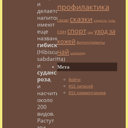
и
профилактика
делается
напиток,
сказки
сахар
сладость
соль
имеют
спорт
уход за
сон
еще
сыр
названия
кожей
фитонутриенты
гибискус
чай
(Hibiscus
шоколад
sabdariffa)
и
Мета
суданская
роза
,
Войти
и
RSS
записей
насчитывают
RSS
комментариев
около
200
видов.
Растут
эти