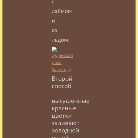
с
лаймом
и
со
льдом.
Второй
способ
–
высушенные
красные
цветки
заливают
холодной
водой,