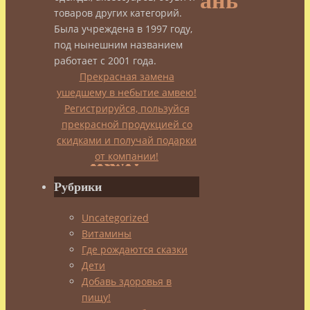
Тайцзицюань
товаров других категорий.
Была учреждена в 1997 году,
–
под нынешним названием
работает с 2001 года.
зачем
Прекрасная замена
ушедшему в небытие амвею!
Регистрируйся, пользуйся
это
прекрасной продукцией со
скидками и получай подарки
нам?
от компании!
Рубрики
Часть
Uncategorized
2
Витамины
Где рождаются сказки
Дети
Добавь здоровья в
admin
пищу!
28.12.2013