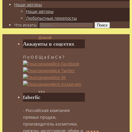
Наши авторы
Наши авторы
Любопытные перепосты
Что искать:
Поиск
Домой
Аккаунты в соцсетях
Спорт
Сила
П о О б Щ а Е м С я ?
и
Красота
Тайцзицюань
–
зачем
это
faberlic
нам?
Часть
- Российская компания
2
прямых продаж,
производитель косметики,
одежды, аксессуаров, обуви и