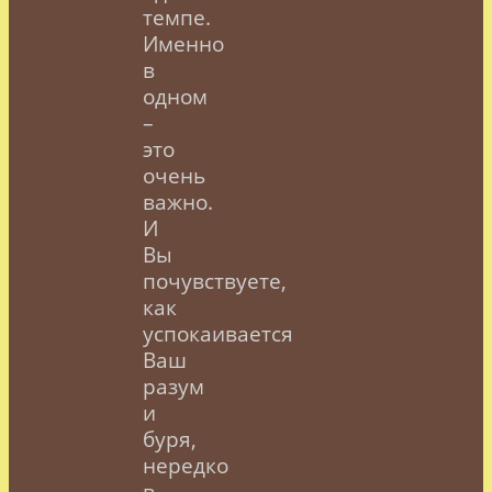
темпе.
Именно
в
одном
–
это
очень
важно.
И
Вы
почувствуете,
как
успокаивается
Ваш
разум
и
буря,
нередко
в