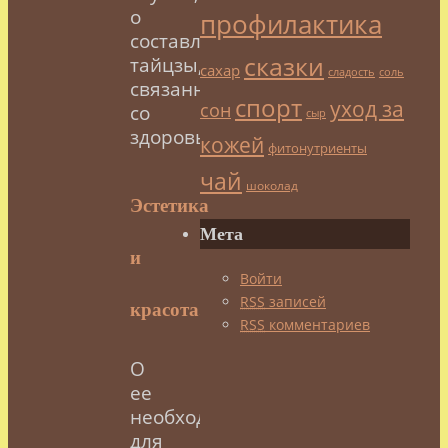
о
профилактика
составляющей
сказки
тайцзы,
сахар
сладость
соль
связанной
спорт
уход за
сон
со
сыр
здоровьем.
кожей
фитонутриенты
чай
шоколад
Эстетика
Мета
и
Войти
RSS
записей
красота.
RSS
комментариев
О
ее
необходимости
для