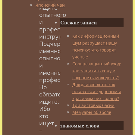
–
Японский чай
ищите
опытного
и
Свежие записи
профессионального
инструктора.
Как информационный
Подчеркиваю:
шум разрушает нашу
психику: что говорят
именно
ученые
опытного
Солнцезащитный уход:
и
как защитить кожу и
именно
сохранить молодость?
профессионального.
Дождливое лето: как
Но
оставаться здоровым и
обязательно
красивым без солнца?
ищите.
Три аистовых басни
Ибо
Мемуары об эболе
кто
ищет
знакомые слова
–