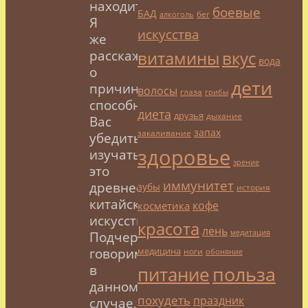
находит.
боевые
БАД
бег
алкоголь
Я
искусства
же
расскажу
витамины
вкус
вода
о
дети
причинах,
волосы
глаза
грибы
способных
диета
друзья
дыхание
Вас
запах
закаливание
убедить
здоровье
изучать
зрение
это
иммунитет
древнее
зубы
история
китайское
кофе
косметика
искусство.
красота
лень
медитация
Подчеркиваю,
медицина
говорим,
ноги
обоняние
польза
в
питание
данном
похудеть
праздник
случае,