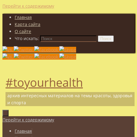
Перейти к содержимому
Главная
Карта сайта
О сайте
Что искать:
Поиск
#toyourhealth
архив интересных материалов на темы красоты, здоровья
и спорта
Перейти к содержимому
Главная