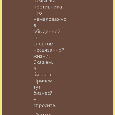
замыслы
противника.
Что
немаловажно
в
обыденной,
со
спортом
несвязанной,
жизни.
Скажем,
в
бизнесе.
Причем
тут
бизнес?
–
спросите.
Думаю,