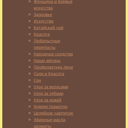
Женщина и боевые
14.08.2014
Сила
искусства
и
Здоровье
Красота
Искусство
…
Китайский чай
читайте
Красота
первую
Любопытные
часть
перепосты
статьи>>
Народные средства
Наши авторы
Профилактика лени
Сила и Красота
Итак,
Сон
если
Уход за волосами
кто-
Уход за зубами
Уход за кожей
то
Худеем грамотно
решится
Целебное чаепитие
заняться
Эфирные масла,
тайцзы
ароматы