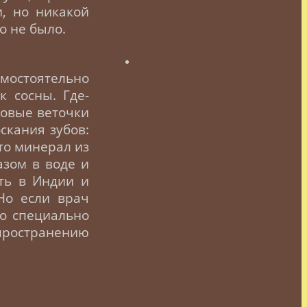
, но никакой
о не было.
остоятельно
к сосны. Где-
ловые веточки
скания зубов:
это минерал из
азом в воде и
сть в Индии и
Но если врач
то специально
спространению