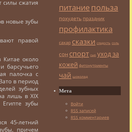
т силы сжатия
польза
питание
похудеть
праздник
ов новые зубы
профилактика
сказки
ывают правой
сахар
сладость
соль
спорт
уход за
сон
сыр
 Китае около
кожей
фитонутриенты
 и барсучьего
ая палочка с
чай
шоколад
Зато в период
делей зубных
Мета
а лишь в XIX
 Египте зубы
Войти
RSS
записей
RSS
комментариев
ся 45-летний
зубы, причем