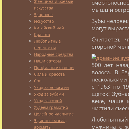
Женщина и боевые
смертоноснос
искусства
мышц и остр
Здоровье
Зубы человек
Искусство
могут выраста
Китайский чай
Красота
Считается, 
Любопытные
стороной челю
перепосты
Народные средства
Наши авторы
500 лет наза
Профилактика лени
волоса. В Е
Сила и Красота
несколькими 
Сон
с 1963 по 1
Уход за волосами
щеток! Зубн
Уход за зубами
веке, чаще 
Уход за кожей
Худеем грамотно
чистили смес
Целебное чаепитие
Любопытный 
Эфирные масла,
мужчина с ж
ароматы