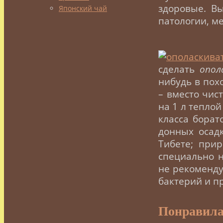
здоровые. В
Японский чай
патологии, м
сделать
опол
нибудь в пох
– вместо чис
на 1 л теплой
класса борат
донных осадк
Тибете; при
специально н
не рекоменду
бактерий и п
Понравила