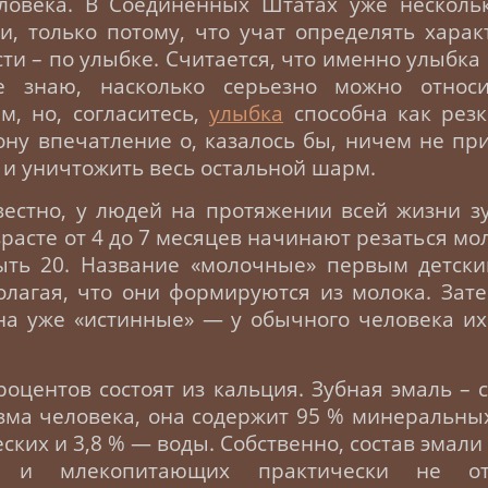
еловека.
В Соединенных Штатах уже нескольк
и, только потому, что учат определять харак
сти – по улыбке. Считается, что именно улыбка
е знаю, насколько серьезно можно относ
м, но, согласитесь,
улыбка
способна как резк
ну впечатление о, казалось бы, ничем не п
к и уничтожить весь остальной шарм.
вестно, у людей на протяжении всей жизни 
зрасте от 4 до 7 месяцев начинают резаться мо
ыть 20. Название «молочные» первым детски
олагая, что они формируются из молока. Зат
на уже «истинные» — у обычного человека и
роцентов состоят из кальция. Зубная эмаль – 
зма человека, она содержит 95 % минеральных
ких и 3,8 % — воды. Собственно, состав эмали
 и млекопитающих практически не от