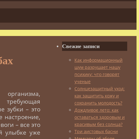
Свежие записи
бах
Как информационный
шум разрушает нашу
психику: что говорят
ученые
Солнцезащитный уход:
организма,
как защитить кожу и
и требующая
сохранить молодость?
е зубки – это
Дождливое лето: как
е настроение,
оставаться здоровым и
оги – все это
красивым без солнца?
Три аистовых басни
й улыбке уже
Мемуары об эболе