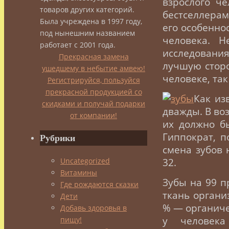
взрослого ч
товаров других категорий.
бестселлерам
Была учреждена в 1997 году,
его особенно
под нынешним названием
человека. Н
работает с 2001 года.
исследования
Прекрасная замена
лучшую сторо
ушедшему в небытие амвею!
человеке, та
Регистрируйся, пользуйся
прекрасной продукцией со
Как из
скидками и получай подарки
дважды. В во
от компании!
их должно б
Гиппократ, п
Рубрики
смена зубов 
Uncategorized
32.
Витамины
Зубы на 99 п
Где рождаются сказки
ткань органи
Дети
% — органичес
Добавь здоровья в
у человека
пищу!