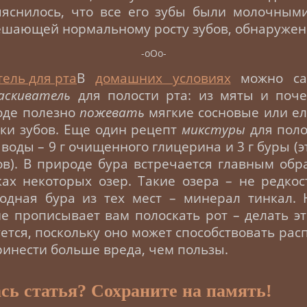
ыяснилось, что все его зубы были молочными
ешающей нормальному росту зубов, обнаружен
-оОо-
В
домашних условиях
можно сам
аскиватель
для полости рта: из мяты и поче
оде полезно
пожевать
мягкие сосновые или е
тки зубов. Еще один рецепт
микстуры
для поло
 воды – 9 г очищенного глицерина и 3 г буры (
ов). В природе бура встречается главным обр
ах некоторых озер. Такие озера – не редко
родная бура из тех мест – минерал тинкал. 
е прописывает вам полоскать рот – делать э
ется, поскольку оно может способствовать ра
ринести больше вреда, чем пользы.
сь статья? Сохраните на память!