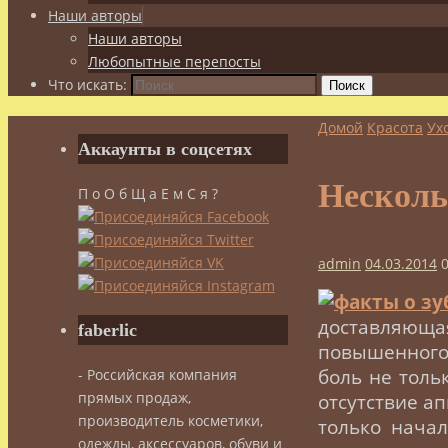
Наши авторы
Наши авторы
Любопытные перепосты
Что искать:
Поиск
Домой
Красота
Ух
Аккаунты в соцсетях
Несколь
П о О б Щ а Е м С я ?
admin
04.03.2014
доставляющ
faberlic
повышенного 
боль не толь
- Российская компания
прямых продаж,
отсутствие а
производитель косметики,
только нача
одежды, аксессуаров, обуви и