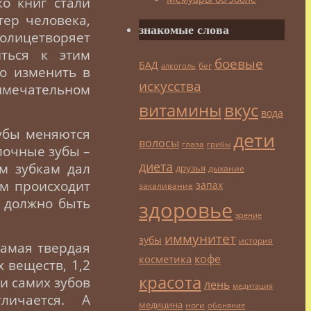
о книг стали
тер человека,
знакомые слова
 олицетворяет
иться к этим
боевые
БАД
бег
алкоголь
о изменить в
искусства
римечательном
витамины
вкус
вода
зубы меняются
дети
волосы
глаза
грибы
лочные зубы –
диета
м зубкам дал
друзья
дыхание
ем происходит
запах
закаливание
х должно быть
здоровье
зрение
иммунитет
зубы
история
самая твердая
кофе
косметика
 веществ, 1,2
красота
 и самих зубов
лень
медитация
личается. А
медицина
ноги
обоняние