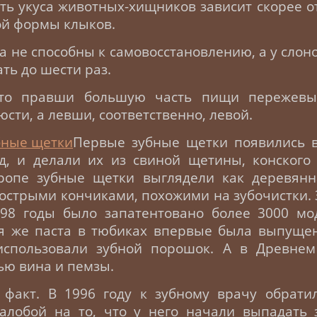
ть укуса животных-хищников зависит скорее о
ой формы клыков.
а не способны к самовосстановлению, а у слон
ть до шести раз.
что правши большую часть пищи пережев
сти, а левши, соответственно, левой.
Первые зубные щетки появились в
д, и делали их из свиной щетины, конского
вропе зубные щетки выглядели как деревянн
острыми кончиками, похожими на зубочистки. 
998 годы было запатентовано более 3000 мо
ая же паста в тюбиках впервые была выпущен
использовали зубной порошок. А в Древнем
ью вина и пемзы.
факт. В 1996 году к зубному врачу обратил
алобой на то, что у него начали выпадать 