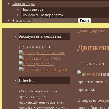
Наши авторы
Наши авторы
Любопытные перепосты
Что искать:
Поиск
Домой
Здоровье
Д
Аккаунты в соцсетях
Движени
П о О б Щ а Е м С я ?
admin
04.12.2013
Тем
faberlic
приготовление
проблем.
- Российская компания
прямых продаж,
В первую очеред
производитель косметики,
очень быстро п
одежды, аксессуаров, обуви и