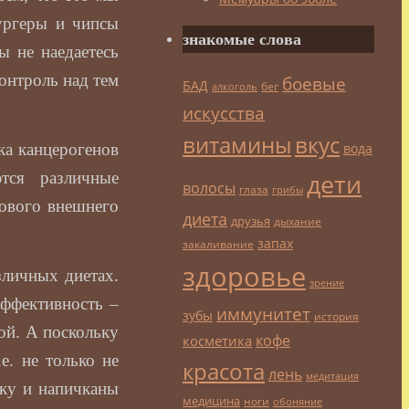
бургеры и чипсы
знакомые слова
ы не наедаетесь
контроль над тем
боевые
БАД
бег
алкоголь
искусства
витамины
вкус
вода
ка канцерогенов
дети
ются различные
волосы
глаза
грибы
рового внешнего
диета
друзья
дыхание
запах
закаливание
здоровье
зличных диетах.
зрение
эффективность –
иммунитет
зубы
история
ной. А поскольку
кофе
косметика
е. не только не
красота
лень
медитация
ку и напичканы
медицина
ноги
обоняние