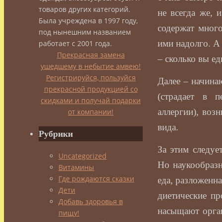
товаров других категорий.
не всегда же, 
Была учреждена в 1997 году,
содержат много
под нынешним названием
ими надолго. А 
работает с 2001 года.
Прекрасная замена
– сколько вы ед
ушедшему в небытие амвею!
Регистрируйся, пользуйся
Далее – начина
прекрасной продукцией со
(страдает в п
скидками и получай подарки
аллергии), воз
от компании!
вида.
Рубрики
За этим следуе
Uncategorized
Но наукообразн
Витамины
Где рождаются сказки
еда, разложенна
Дети
диетические пр
Добавь здоровья в
насыщают орга
пищу!