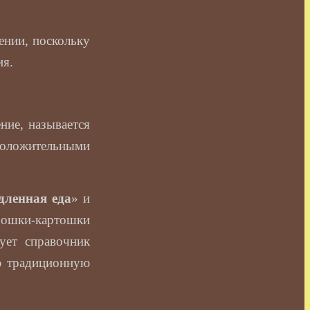
оении, поскольку
ия.
ние, называется
положительными
дленная еда
» и
Крошки-картошки
ует справочник
ю традиционную