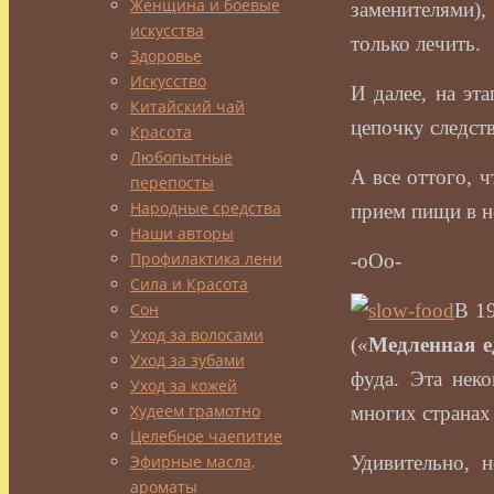
Женщина и боевые
заменителями)
искусства
только лечить.
Здоровье
Искусство
И далее, на эт
Китайский чай
цепочку следст
Красота
Любопытные
А все оттого, 
перепосты
Народные средства
прием пищи в н
Наши авторы
Профилактика лени
-оОо-
Сила и Красота
Сон
В 1
Уход за волосами
(«
Медленная е
Уход за зубами
фуда. Эта нек
Уход за кожей
Худеем грамотно
многих странах
Целебное чаепитие
Эфирные масла,
Удивительно, 
ароматы