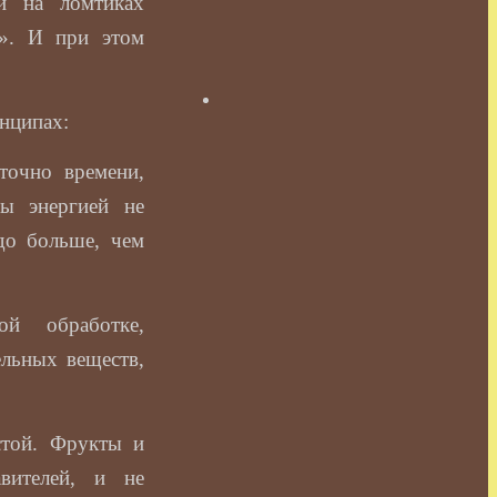
и на ломтиках
ь». И при этом
нципах:
точно времени,
ы энергией не
здо больше, чем
ой обработке,
ельных веществ,
стой. Фрукты и
вителей, и не