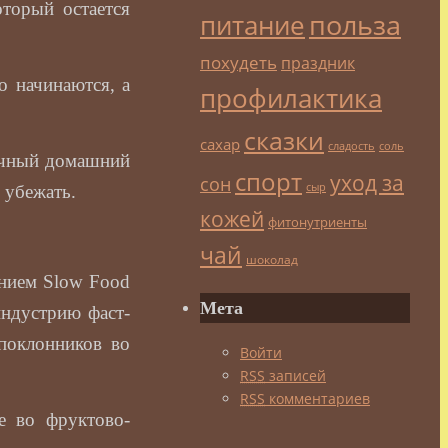
торый остается
польза
питание
похудеть
праздник
о начинаются, а
профилактика
сказки
сахар
сладость
соль
бычный домашний
спорт
уход за
сон
сыр
 убежать.
кожей
фитонутриенты
чай
шоколад
анием Slow Food
Мета
индустрию фаст-
поклонников во
Войти
RSS
записей
RSS
комментариев
е во фруктово-