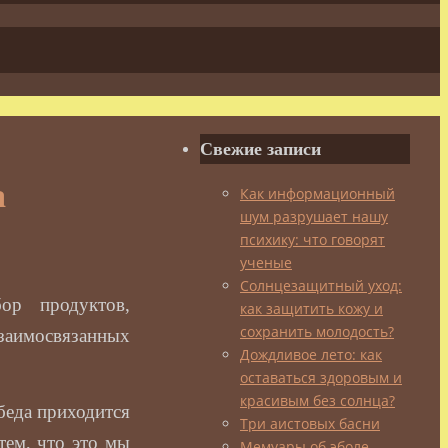
Свежие записи
а
Как информационный
шум разрушает нашу
психику: что говорят
ученые
Солнцезащитный уход:
ор продуктов,
как защитить кожу и
сохранить молодость?
заимосвязанных
Дождливое лето: как
оставаться здоровым и
красивым без солнца?
обеда приходится
Три аистовых басни
тем, что это мы
Мемуары об эболе