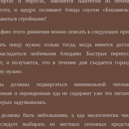
сертах и пирогах, лакомятся паштетом из печен
агета, и щедро поливают блюда соусом «Бешамел
аваться стройными!
фию этого движения можно описать в следующих при
ть пищу нужно только тогда, когда имеется доста
насладиться любимыми блюдами. Быстрые перекус
т, и получается, что в течение дня съедается гора
му нужно.
ты должны подвергаться минимальной теплов
енная и переваренная еда не содержит уже тех питат
торых задумывалась.
должны быть небольшими, а еда экологически чи
следует выбирать из местных сезонных предста