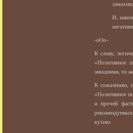
замахива
И, након
негатив
-оОо-
К слову, логич
«Позитивное п
эмоциями, то ж
К сожалению, с
«Позитивное пи
и прочей фаст
рекомендуемых
кухню.