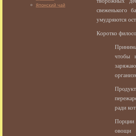
творожных де
Японский чай
свеженького б
умудряются ост
Коротко филосо
Принима
чтобы 
заряжаю
организ
Продук
пережар
ради ко
Порции 
овощи 