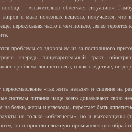
и вообще – «значительно облегчает ситуацию». Гам
 жиров и мало полезных веществ, получается, что в
еще, перекусывая часто и чем попало, легко теряется 
ите.
ются проблемы со здоровьем из-за постоянного прито
ервую очередь пищеварительный тракт, обостря
никает проблема лишнего веса, и как следствие, нездо
т переосмысление «так жить нельзя» и сидение на ра
ые системы питания чаще всего доказывают свою не
я на белки, жиры и углеводы, перестает быть аппетит
одукты не только «облегчены», но и выхолощены (т.
низм, но и прошли сложную промышленную обработ