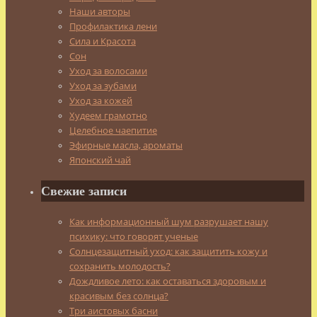
Наши авторы
Профилактика лени
Сила и Красота
Сон
Уход за волосами
Уход за зубами
Уход за кожей
Худеем грамотно
Целебное чаепитие
Эфирные масла, ароматы
Японский чай
Свежие записи
Как информационный шум разрушает нашу
психику: что говорят ученые
Солнцезащитный уход: как защитить кожу и
сохранить молодость?
Дождливое лето: как оставаться здоровым и
красивым без солнца?
Три аистовых басни