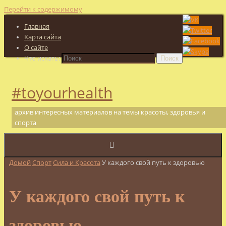
Перейти к содержимому
Главная
Карта сайта
О сайте
Что искать:
Поиск
#toyourhealth
архив интересных материалов на темы красоты, здоровья и
спорта
Домой
Спорт
Сила и Красота
У каждого свой путь к здоровью
У каждого свой путь к
здоровью