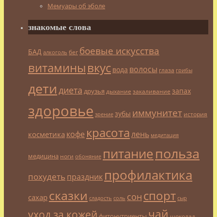
Мемуары об эболе
знакомые слова
боевые искусства
БАД
бег
алкоголь
витамины
вкус
волосы
вода
глаза
грибы
дети
диета
запах
друзья
дыхание
закаливание
здоровье
иммунитет
зубы
история
зрение
красота
кофе
лень
косметика
медитация
польза
питание
медицина
ноги
обоняние
профилактика
похудеть
праздник
сказки
спорт
сон
сахар
сладость
соль
сыр
чай
уход за кожей
фитонутриенты
шоколад