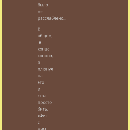
было
не
расслаблено…
В
общем,
в
конце
концов,
я
плюнул
на
это
и
стал
просто
бить.
«Фиг
с
ним,