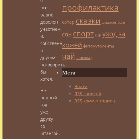
я
профилактика
все
равно
сказки
сахар
доволен
сладость
соль
участием
спорт
уход за
сон
сыр
и,
собственно,
кожей
фитонутриенты
о
чай
другом
шоколад
поговорить
бы
Мета
хотел.
Войти
Не
RSS
записей
первый
RSS
комментариев
год
уже
дружу
со
штангой,