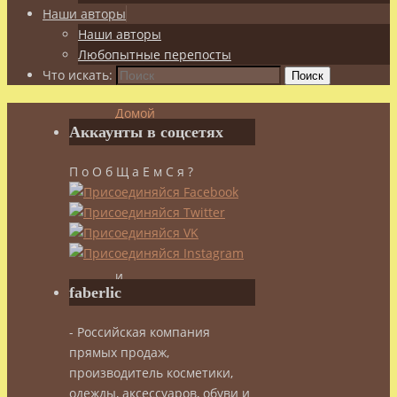
Наши авторы
Наши авторы
Любопытные перепосты
Что искать:
Поиск
Домой
Аккаунты в соцсетях
Спорт
Сила
П о О б Щ а Е м С я ?
и
Красота
О
боевых
искусствах
и
faberlic
силовых
тренировках
- Российская компания
прямых продаж,
О
производитель косметики,
одежды, аксессуаров, обуви и