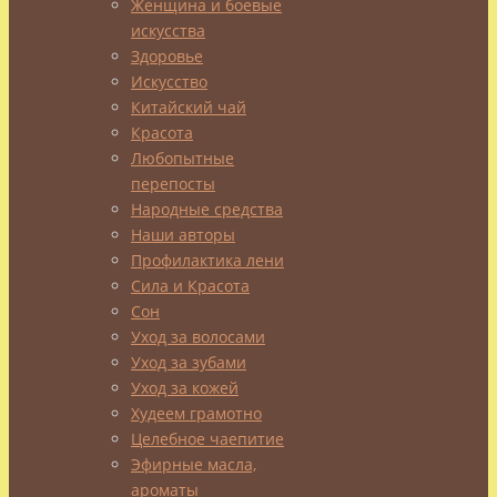
Женщина и боевые
искусства
Здоровье
Выступил
Искусство
я
Китайский чай
тут
Красота
недавно
Любопытные
на
перепосты
турнире
Народные средства
по
Наши авторы
жиму
Профилактика лени
штанги
Сила и Красота
лежа,
Сон
памяти
Уход за волосами
героя
Уход за зубами
России
Уход за кожей
майора
Худеем грамотно
А.В.
Целебное чаепитие
Совгиренко.
Эфирные масла,
Третье
ароматы