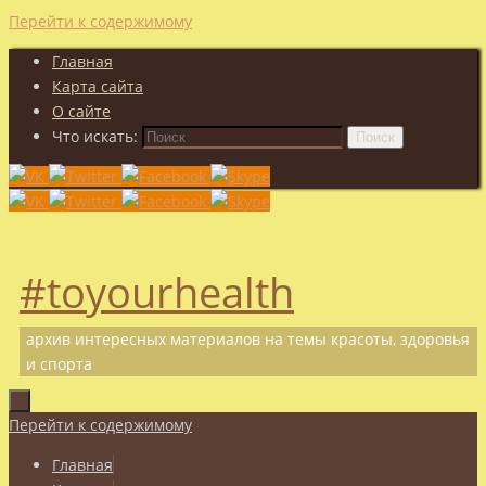
Перейти к содержимому
Главная
Карта сайта
О сайте
Что искать:
Поиск
#toyourhealth
архив интересных материалов на темы красоты, здоровья
и спорта
Перейти к содержимому
Главная