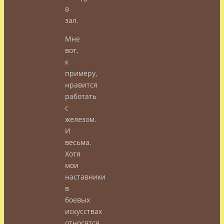
в
зал.
Мне
вот,
к
примеру,
нравится
работать
с
железом.
И
весьма.
Хотя
мои
наставники
в
боевых
искусствах
относятся