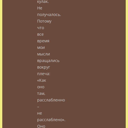
кулак.
Не
получалось.
Потому
что
все
время
мои
мысли
вращались
вокруг
плеча:
«Как
оно
там,
расслабленно
–
не
расслаблено».
Оно