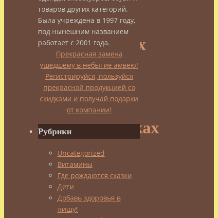
товаров других категорий.
боевых
Была учреждена в 1997 году,
под нынешним названием
искусствах
работает с 2001 года.
Прекрасная замена
ушедшему в небытие амвею!
и
Регистрируйся, пользуйся
прекрасной продукцией со
силовых
скидками и получай подарки
от компании!
тренировках
Рубрики
Uncategorized
admin
Витамины
14.03.2015
Где рождаются сказки
14.03.2015
Сила
Дети
и
Добавь здоровья в
Красота
пищу!