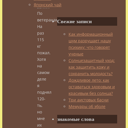
место
Японский чай
занял.
По
ветеранам.
Свежие записи
На
раз
Как информационный
115
шум разрушает нашу
кг
психику: что говорят
пожал.
ученые
Хотя
Солнцезащитный уход:
на
как защитить кожу и
самом
сохранить молодость?
деле
Дождливое лето: как
я
оставаться здоровым и
поднял
красивым без солнца?
120-
Три аистовых басни
ть,
Мемуары об эболе
но
мне
знакомые слова
их