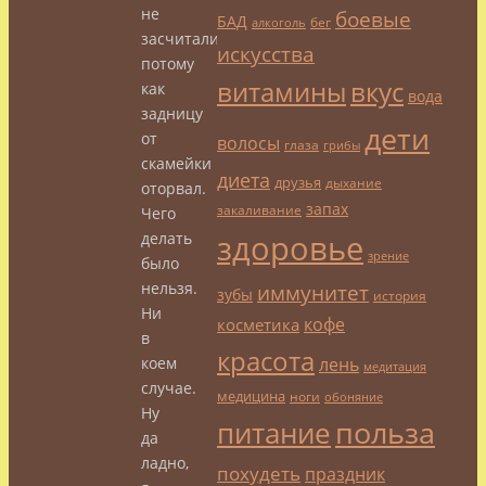
не
боевые
БАД
бег
алкоголь
засчитали,
искусства
потому
витамины
вкус
как
вода
задницу
дети
от
волосы
глаза
грибы
скамейки
диета
друзья
дыхание
оторвал.
запах
закаливание
Чего
здоровье
делать
зрение
было
иммунитет
нельзя.
зубы
история
Ни
кофе
косметика
в
красота
лень
коем
медитация
случае.
медицина
ноги
обоняние
Ну
польза
питание
да
ладно,
похудеть
праздник