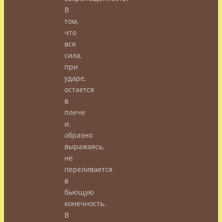
В
том,
что
вся
сила,
при
ударе,
остается
в
плече
и,
образно
выражаясь,
не
переливается
в
бьющую
конечность.
В