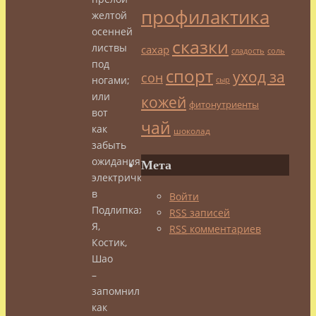
профилактика
желтой
осенней
сказки
листвы
сахар
сладость
соль
под
спорт
уход за
сон
ногами;
сыр
или
кожей
фитонутриенты
вот
чай
как
шоколад
забыть
ожидания
Мета
электрички
в
Войти
Подлипках?
RSS
записей
Я,
RSS
комментариев
Костик,
Шао
–
запомнил
как