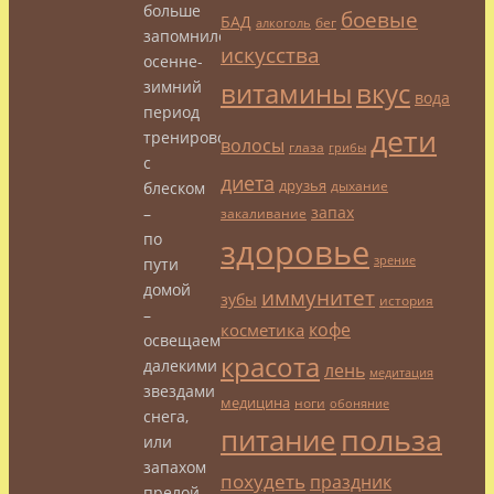
больше
боевые
БАД
бег
алкоголь
запомнился
искусства
осенне-
витамины
вкус
зимний
вода
период
дети
тренировок
волосы
глаза
грибы
с
диета
друзья
дыхание
блеском
запах
–
закаливание
по
здоровье
зрение
пути
домой
иммунитет
зубы
история
–
кофе
косметика
освещаемого
красота
далекими
лень
медитация
звездами
медицина
ноги
обоняние
снега,
польза
питание
или
запахом
похудеть
праздник
прелой