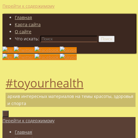
Перейти к содержимому
Главная
Карта сайта
О сайте
Что искать:
Поиск
#toyourhealth
архив интересных материалов на темы красоты, здоровья
и спорта
Перейти к содержимому
Главная