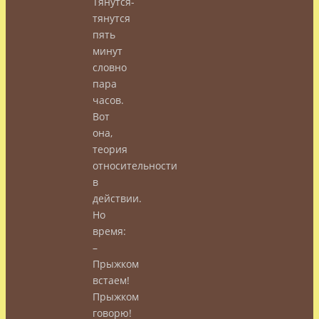
Тянутся-
тянутся
пять
минут
словно
пара
часов.
Вот
она,
теория
относительности
в
действии.
Но
время:
–
Прыжком
встаем!
Прыжком
говорю!