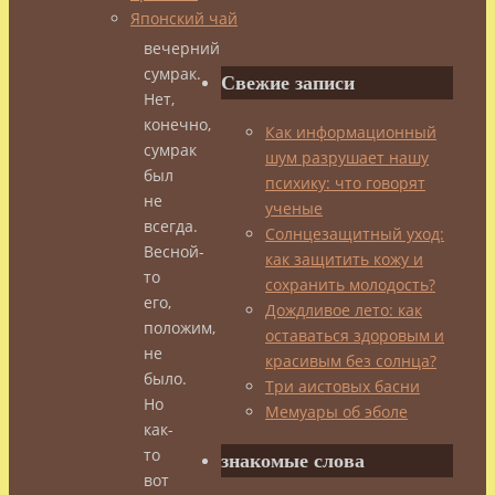
Японский чай
–
вечерний
сумрак.
Свежие записи
Нет,
конечно,
Как информационный
сумрак
шум разрушает нашу
был
психику: что говорят
не
ученые
всегда.
Солнцезащитный уход:
Весной-
как защитить кожу и
то
сохранить молодость?
его,
Дождливое лето: как
положим,
оставаться здоровым и
не
красивым без солнца?
было.
Три аистовых басни
Но
Мемуары об эболе
как-
то
знакомые слова
вот