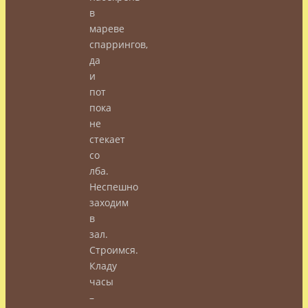
в
мареве
спаррингов,
да
и
пот
пока
не
стекает
со
лба.
Неспешно
заходим
в
зал.
Строимся.
Кладу
часы
–