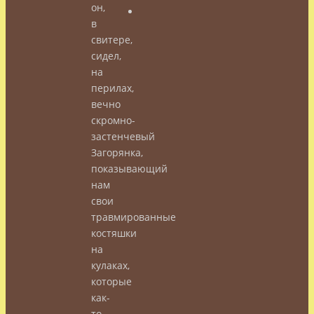
он,
в
свитере,
сидел,
на
перилах,
вечно
скромно-
застенчевый
Загорянка,
показывающий
нам
свои
травмированные
костяшки
на
кулаках,
которые
как-
то