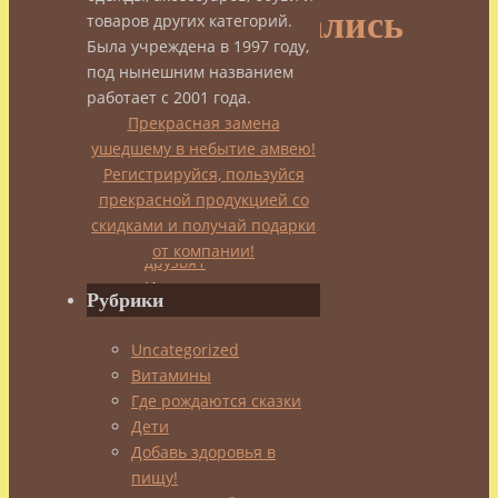
тренировались
товаров других категорий.
Была учреждена в 1997 году,
под нынешним названием
работает с 2001 года.
admin
Прекрасная замена
12.08.2014
ушедшему в небытие амвею!
25.08.2014
Сила
Регистрируйся, пользуйся
и
прекрасной продукцией со
Красота
скидками и получай подарки
от компании!
Итак,
Рубрики
продолжим
о
Uncategorized
1990-
Витамины
х
.
Где рождаются сказки
Незабываемых.
Дети
Всем
Добавь здоровья в
нам
пищу!
было