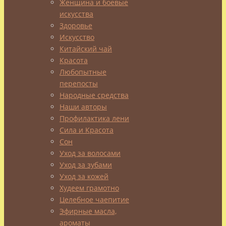
Женщина и боевые
чуть
искусства
больше
Здоровье
двадцати.
Искусство
Расцвет
Китайский чай
физических
Красота
сил.
Любопытные
Энергия
перепосты
била
Народные средства
тогда
Наши авторы
через
Профилактика лени
край…
Сила и Красота
Было
Сон
время.
Уход за волосами
Было!
Уход за зубами
Уход за кожей
В
Худеем грамотно
зале.
Целебное чаепитие
За
Эфирные масла,
большими
ароматы
окнами