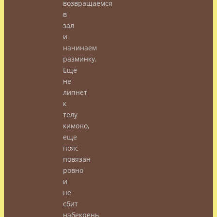
возвращаемся
в
зал
и
начинаем
разминку.
Еще
не
липнет
к
телу
кимоно,
еще
пояс
повязан
ровно
и
не
сбит
набекрень