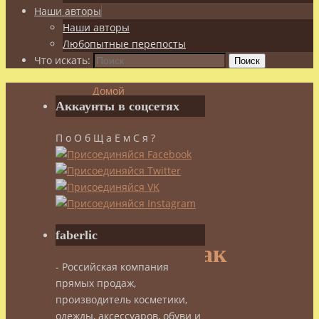
Наши авторы
Наши авторы
Любопытные перепосты
Что искать:
Поиск
Домой
Аккаунты в соцсетях
Спорт
Сила
П о О б Щ а Е м С я ?
и
Красота
Друзья. Как
мы
тренировались
faberlic
Друзья. Как
- Российская компания
прямых продаж,
мы
производитель косметики,
одежды, аксессуаров, обуви и