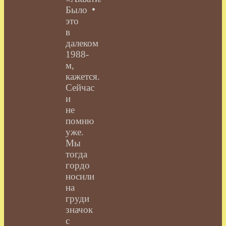
Было
это
в
далеком
1988-
м,
кажется.
Сейчас
и
не
помню
уже.
Мы
тогда
гордо
носили
на
груди
значок
с