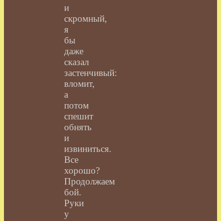
и
скромный,
я
бы
даже
сказал
застенчивый:
вломит,
а
потом
спешит
обнять
и
извиниться.
Все
хорошо?
Продолжаем
бой.
Руки
у