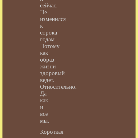
сейчас.
Не
изменился
к
сорока
годам.
Потому
как
образ
жизни
здоровый
ведет.
Относительно.
Да
как
и
все
мы.
Короткая