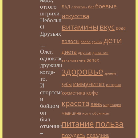
боевые
оттого
БАД
бег
алкоголь
штрихи.
искусства
Небольшие.
витамины
вкус
О
вода
Друзьях.
дети
волосы
глаза
грибы
…
диета
Олег,
друзья
дыхание
одноклассник,
запах
закаливание
дружили
здоровье
когда-
зрение
то.
иммунитет
зубы
история
И
спортсменом
кофе
косметика
и
красота
лень
медитация
бойцом
он
медицина
ноги
обоняние
был
польза
питание
отменным
–
похудеть
праздник