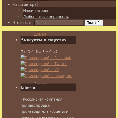
Наши авторы
Наши авторы
Любопытные перепосты
Что искать:
Поиск
Домой
Аккаунты в соцсетях
Спорт
П о О б Щ а Е м С я ?
Сила
и
Красота
Друзья
faberlic
Друзья
- Российская компания
прямых продаж,
производитель косметики,
одежды, аксессуаров, обуви и