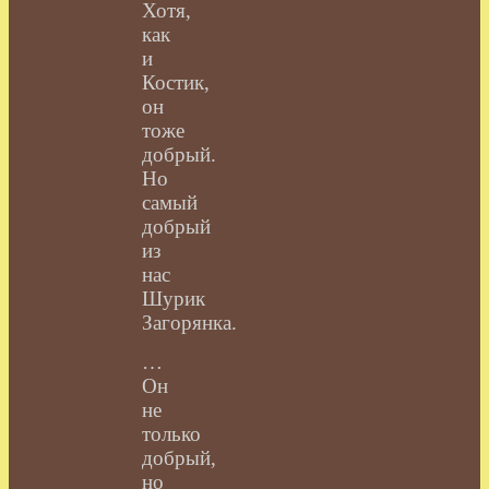
Хотя,
как
и
Костик,
он
тоже
добрый.
Но
самый
добрый
из
нас
Шурик
Загорянка.
…
Он
не
только
добрый,
но