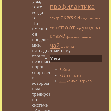
увы,
профилактика
тоже
когда-
сказки
то.
сахар
сладость
соль
Но
спорт
уход за
сон
именно
сыр
он
кожей
фитонутриенты
предложил
чай
мне,
шоколад
пятнадцатилетнему
парню,
Мета
перешагнуть
порог
Войти
спортзала,
RSS
записей
в
RSS
комментариев
котором
шла
тренировка
по
системе
«Акватинта».