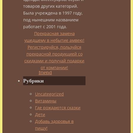
товаров других категорий.
admin
Была учреждена в 1997 году,
под нынешним названием
23.12.2013
работает с 2001 года.
14.08.2014
Прекрасная замена
ушедшему в небытие амвею!
Сила
Регистрируйся, пользуйся
и
прекрасной продукцией со
Красота
скидками и получай подарки
от компании!
Вот
Рубрики
я
все
Uncategorized
пишу
Витамины
о
Где рождаются сказки
своем
Дети
пути
Добавь здоровья в
в
пищу!
спорте,