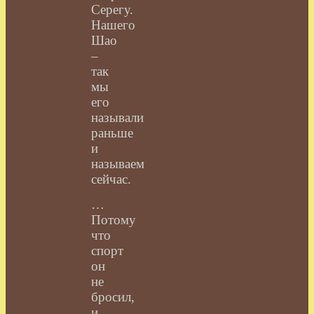
Серегу.
Нашего
Шао
–
так
мы
его
называли
раньше
и
называем
сейчас.
…
Потому
что
спорт
он
не
бросил,
и