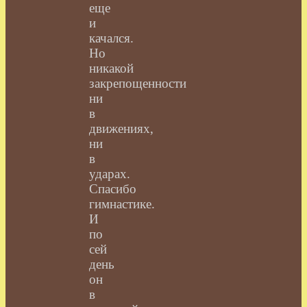
еще
и
качался.
Но
никакой
закрепощенности
ни
в
движениях,
ни
в
ударах.
Спасибо
гимнастике.
И
по
сей
день
он
в