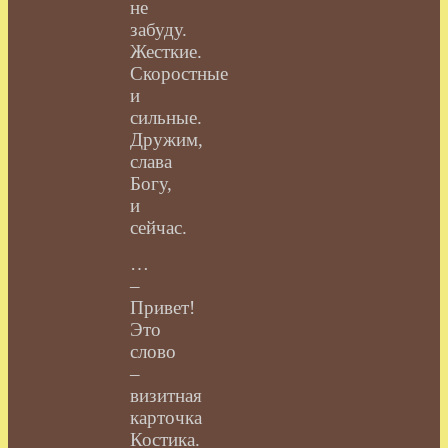
не
забуду.
Жесткие.
Скоростные
и
сильные.
Дружим,
слава
Богу,
и
сейчас.
…
–
Привет!
Это
слово
–
визитная
карточка
Костика.