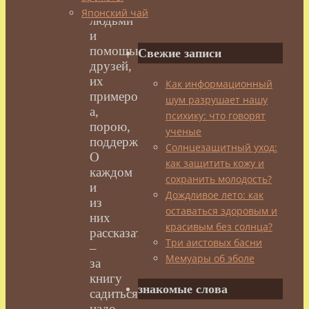
замечательными
Японский чай
людьми
и
помощью
Свежие записи
друзей,
их
Как информационный
примером,
шум разрушает нашу
а,
психику: что говорят
порою,
ученые
поддержкой.
Солнцезащитный уход:
О
как защитить кожу и
каждом
сохранить молодость?
и
Дождливое лето: как
из
оставаться здоровым и
них
красивым без солнца?
рассказать
Три аистовых басни
–
Мемуары об эболе
за
книгу
знакомые слова
садиться
надо,