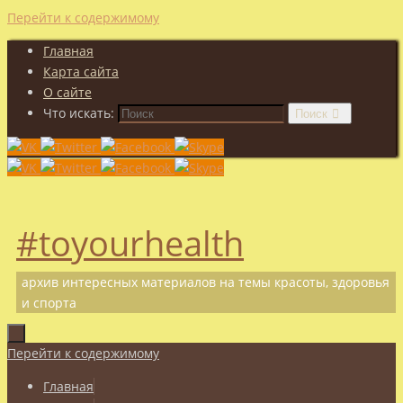
Перейти к содержимому
Главная
Карта сайта
О сайте
Что искать:
Поиск
#toyourhealth
архив интересных материалов на темы красоты, здоровья
и спорта
Перейти к содержимому
Главная