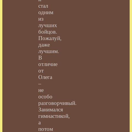
стал
одним
из
лучших
бойцов.
Пожалуй,
даже
лучшим.
В
отличие
от
Олега
–
не
особо
разговорчивый.
Занимался
гимнастикой,
а
потом