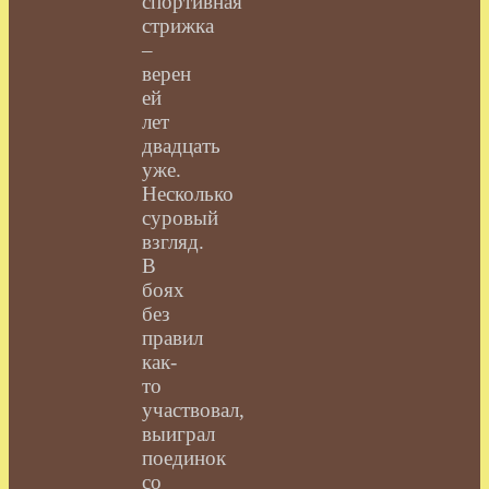
спортивная
стрижка
–
верен
ей
лет
двадцать
уже.
Несколько
суровый
взгляд.
В
боях
без
правил
как-
то
участвовал,
выиграл
поединок
со