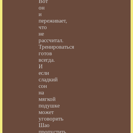
Вот
он
и
переживает,
что
не
рассчитал.
Тренироваться
готов
всегда.
И
если
сладкий
сон
на
мягкой
подушке
может
уговорить
Шао
пропустить