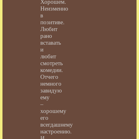
Хорошем.
Неизменно
в
позитиве.
Любит
рано
вставать
и
любит
смотреть
комедии.
Отчего
немного
завидую
ему
–
хорошему
его
всегдашнему
настроению.
И