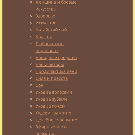
Женщина и боевые
о
искусства
скромных
Здоровье
успехах
Искусство
рассказываю,
Китайский чай
рекомендую
Красота
что-
Любопытные
то.
перепосты
Но
Народные средства
есть
в
Наши авторы
этом
Профилактика лени
некая
Сила и Красота
несправедливость.
Сон
Потому
Уход за волосами
что
Уход за зубами
мой
Уход за кожей
путь
Худеем грамотно
наполнен
Целебное чаепитие
встречами
Эфирные масла,
с
ароматы