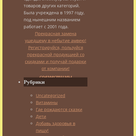
товаров других категорий.
admin
Была учреждена в 1997 году,
20.12.2013
под нынешним названием
29.01.2017
Дети
,
работает с 2001 года.
Женщина
Прекрасная замена
и
ушедшему в небытие амвею!
боевые
Регистрируйся, пользуйся
искусства
прекрасной продукцией со
скидками и получай подарки
–
от компании!
совместимы
Рубрики
ли
Uncategorized
они?
Витамины
Где рождаются сказки
…
Дети
Сцена,
Добавь здоровья в
разложенные
пищу!