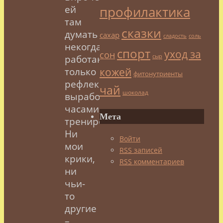
ей
профилактика
там
сказки
думать
сахар
сладость
соль
некогда,
спорт
уход за
сон
работают
сыр
только
кожей
фитонутриенты
рефлексы,
чай
шоколад
выработанные
часами
Мета
тренировок.
Ни
Войти
мои
RSS
записей
крики,
RSS
комментариев
ни
чьи-
то
другие
–