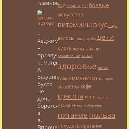
главное.
боевые
БАД
бег
алкоголь
искусства
витамины
вкус
вода
–
дети
волосы
глаза
грибы
Хаджиме!
диета
–
друзья
дыхание
прозвучала
запах
закаливание
команда.
здоровье
А
зрение
ощущение,
иммунитет
зубы
история
будто
кофе
косметика
не
красота
лень
дочь
медитация
борется,
медицина
ноги
обоняние
а
польза
питание
я.
похудеть
праздник
Впрочем,