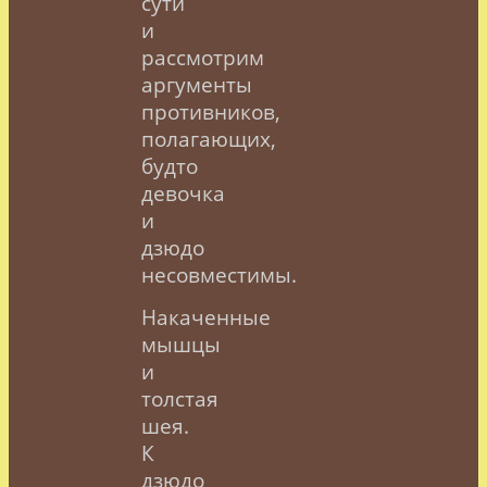
сути
и
рассмотрим
аргументы
противников,
полагающих,
будто
девочка
и
дзюдо
несовместимы.
Накаченные
мышцы
и
толстая
шея.
К
дзюдо