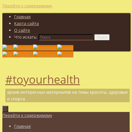
Перейти к содержимому
Главная
Карта сайта
О сайте
Что искать:
Поиск
#toyourhealth
архив интересных материалов на темы красоты, здоровья
и спорта
Перейти к содержимому
Главная