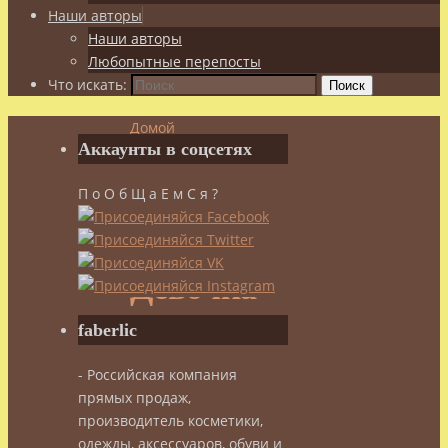
Наши авторы
Наши авторы
Любопытные перепосты
Что искать:
Поиск
Домой
Аккаунты в соцсетях
Дети
Девочка
П о О б Щ а Е м С я ?
и
дзюдо
Девочка
faberlic
и
- Российская компания
дзюдо
прямых продаж,
производитель косметики,
одежды, аксессуаров, обуви и