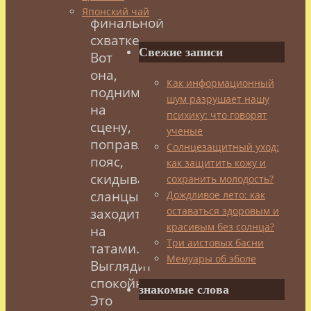
В
Японский чай
финальной
схватке.
Свежие записи
Вот
она,
Как информационный
поднимается
шум разрушает нашу
на
психику: что говорят
сцену,
ученые
поправляет
Солнцезащитный уход:
пояс,
как защитить кожу и
скидывает
сохранить молодость?
сланцы,
Дождливое лето: как
оставаться здоровым и
заходит
красивым без солнца?
на
Три аистовых басни
татами.
Мемуары об эболе
Выглядит
спокойно.
знакомые слова
Это