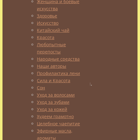
на
Женщина и боевые
ней
искусства
татами.
Здоровье
Искусство
И
Китайский чай
столпившиеся
Красота
рядом
Любопытные
родители
перепосты
с
Народные средства
Наши авторы
камерами
Профилактика лени
и
Сила и Красота
фотоаппаратами.
Сон
Протискиваюсь
Уход за волосами
Уход за зубами
вперед,
Уход за кожей
моя
Худеем грамотно
дочь
Целебное чаепитие
сейчас
Эфирные масла,
борется.
ароматы