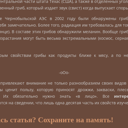
ентральной части штата Техас (США), а также в отделенных угол
венный гриб, который издает звук (свист) когда выпускает споры
е Чернобыльской АЭС в 2002 году были обнаружены гриб
ебя замечательно. Более того, радиация им требовалась для тог
лнце). В составе этих грибов обнаружили меланин. Вообще гри
израстания могут быть весьма экстремальными (космос, серная
рым свойствам грибы как продукты ближе к мясу, а по н
-оОо-
привлекают внимание не только разнообразием своих видов
ы ценит пользу, которую приносят дрожжи, закваски, плесе
. Их обязательно нужно знать «в лицо». Все
инте
ся на сведении, что лишь одна десятая часть их свойств изуч
сь статья? Сохраните на память!