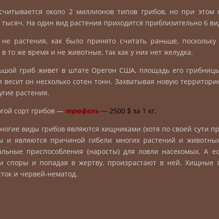
читывается около 2 миллионов типов грибов, но при этом 
0 тысяч. На один вид растения приходится приблизительно 6 ви
не растения, как было принято считать раньше, поскольку 
 в то же время и не животные, так как у них нет желудка.
шой гриб живет в штате Орегон США, площадь его грибницы
и весит он несколько сотен тонн. Захватывая новую территори
угие растения.
гой сорт грибов —
трюфель
—
2500 $ за 1 кг
.
ногие виды грибов являются хищниками (хотя по своей сути пр
 и являются причиной гибели многих растений и животных
льные приспособления (наросты) для ловли насекомых. А ес
и споры и попадая в жертву, произрастают в ней. Хищные 
сток и червей-нематод.