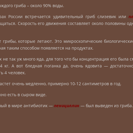
аждого гриба – около 90% воды.
ах России встречается удивительный гриб слизевик или
п
щаться. Скорость его движения составляет около половины од
 грибы, которые летают. Это микроскопические биологически
орая таким способом появляется на продуктах.
 не так уж много яда, для того что бы концентрация его была 
 4 кг. А вот бледная поганка да, очень ядовита — достаточно
ь 4 человек.
стет очень медленно, примерно 10-12 сантиметров в год.
но есть в сыром виде.
ый в мире антибиотик —
пенициллин
— был выведен из гриба.