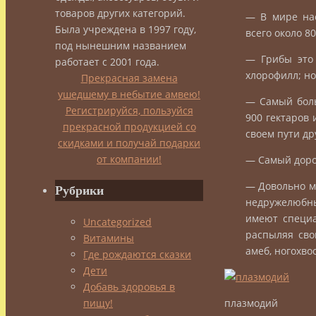
товаров других категорий.
— В мире нас
Была учреждена в 1997 году,
всего около 8
под нынешним названием
— Грибы это 
работает с 2001 года.
хлорофилл; но
Прекрасная замена
ушедшему в небытие амвею!
— Самый боль
Регистрируйся, пользуйся
900 гектаров 
прекрасной продукцией со
своем пути др
скидками и получай подарки
от компании!
— Самый доро
— Довольно м
Рубрики
недружелюбны
имеют специа
Uncategorized
распыляя сво
Витамины
амеб, ногохво
Где рождаются сказки
Дети
Добавь здоровья в
пищу!
плазмодий