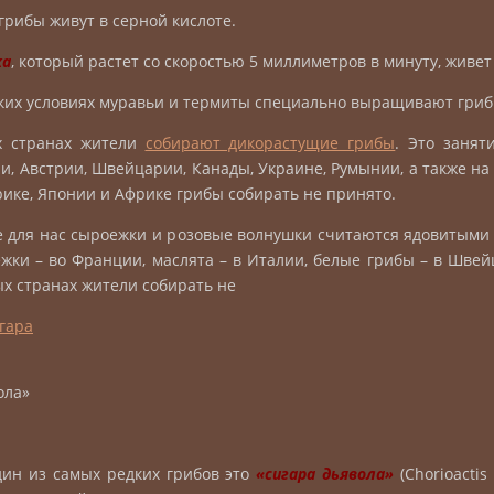
рибы живут в серной кислоте.
ка
, который растет со скоростью 5 миллиметров в минуту, живет
ких условиях муравьи и термиты специально выращивают гриб
х странах жители
собирают дикорастущие грибы
. Это занят
и, Австрии, Швейцарии, Канады, Украине, Румынии, а также на
ике, Японии и Африке грибы собирать не принято.
для нас сыроежки и розовые волнушки считаются ядовитыми 
ежки – во Франции, маслята – в Италии, белые грибы – в Швей
х странах жители собирать не
ола»
ин из самых редких грибов это
«сигара дьявола»
(Chorioactis