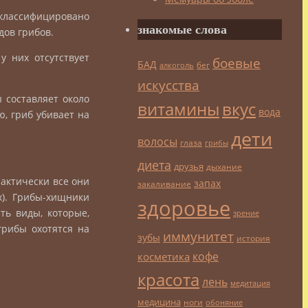
классифицировано
знакомые слова
дов грибов.
у них отсутствует
боевые
БАД
бег
алкоголь
искусства
 составляет около
витамины
вкус
вода
ю, гриб убивает на
дети
волосы
глаза
грибы
диета
друзья
дыхание
актически все они
запах
закаливание
). Грибы-хищники
здоровье
ть виды, которые,
зрение
грибы охотятся на
иммунитет
зубы
история
кофе
косметика
красота
лень
медитация
медицина
ноги
обоняние