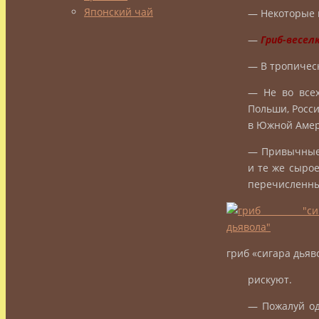
Японский чай
— Некоторые г
—
Гриб-весел
— В тропичес
— Не во все
Польши, Росси
в Южной Амер
— Привычные 
и те же сыро
перечисленны
гриб «сигара дьяв
рискуют.
— Пожалуй од