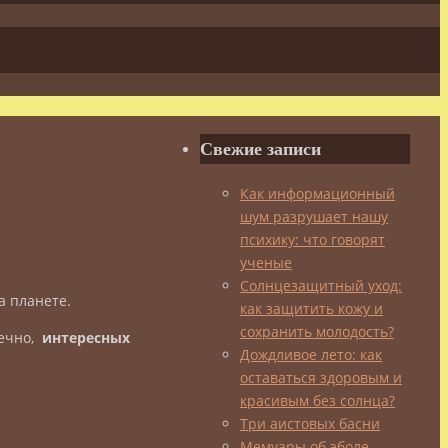
Свежие записи
Как информационный
шум разрушает нашу
психику: что говорят
ученые
Солнцезащитный уход:
а планете.
как защитить кожу и
сохранить молодость?
нечно,
интересных
Дождливое лето: как
оставаться здоровым и
красивым без солнца?
Три аистовых басни
Мемуары об эболе