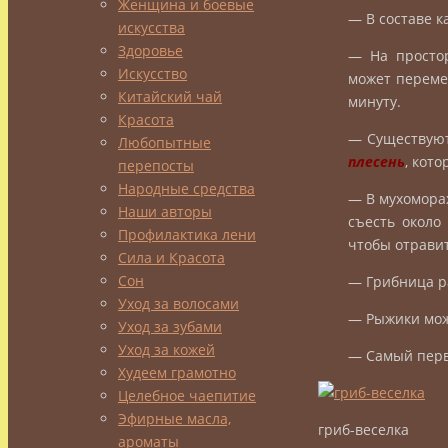
Женщина и боевые
— В составе к
искусства
Здоровье
— На простор
Искусство
может переме
Китайский чай
минуту.
Красота
— Существуют
Любопытные
плесень
, кот
перепосты
Народные средства
— В мухоморах
Наши авторы
съесть около
Профилактика лени
чтобы отравит
Сила и Красота
Сон
— Грибница ра
Уход за волосами
— Рыжики мож
Уход за зубами
Уход за кожей
— Самый перв
Худеем грамотно
Целебное чаепитие
Эфирные масла,
гриб-веселка
ароматы