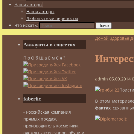
Наши авторы
Наши авторы
Любопытные перепосты
Что искать:
Поиск
Домой
Здоровье
Д
Аккаунты в соцсетях
Интерес
П о О б Щ а Е м С я ?
admin
05.09.2014
Поисти
faberlic
В этом материале
фактах
, связанны
- Российская компания
прямых продаж,
производитель косметики,
одежды, аксессуаров, обуви и