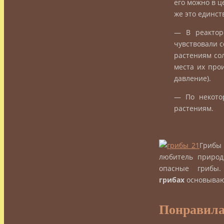
его можно в ц
же это единст
— В реактор
чувствовали с
растениям со
места их про
давление).
— По некото
растениям.
Грибы 
любитель природ
опасные грибы
грибах
основывают
Понравила