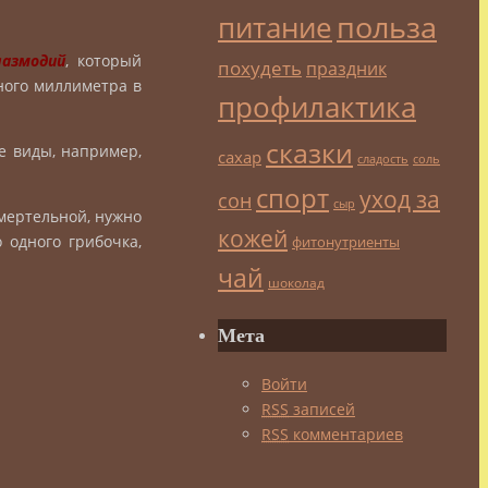
польза
питание
лазмодий
, который
похудеть
праздник
ного миллиметра в
профилактика
сказки
е виды, например,
сахар
сладость
соль
спорт
уход за
сон
сыр
смертельной, нужно
кожей
 одного грибочка,
фитонутриенты
чай
шоколад
Мета
Войти
RSS
записей
RSS
комментариев