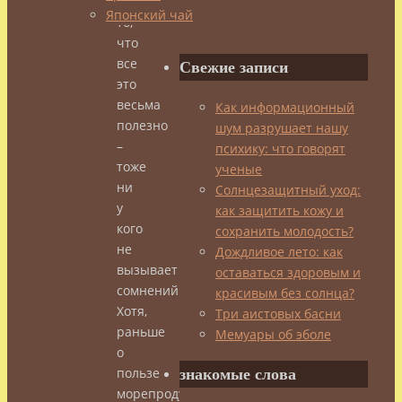
И
Японский чай
то,
что
все
Свежие записи
это
весьма
Как информационный
полезно
шум разрушает нашу
–
психику: что говорят
тоже
ученые
ни
Солнцезащитный уход:
у
как защитить кожу и
кого
сохранить молодость?
не
Дождливое лето: как
вызывает
оставаться здоровым и
сомнений.
красивым без солнца?
Хотя,
Три аистовых басни
раньше
Мемуары об эболе
о
пользе
знакомые слова
морепродуктов