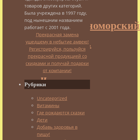
–
товаров других категорий.
Была учреждена в 1997 году,
под нынешним названием
Средиземноморский
работает с 2001 года.
Прекрасная замена
деликатес.
ушедшему в небытие амвею!
Регистрируйся, пользуйся
прекрасной продукцией со
Польза
скидками и получай подарки
от компании!
и
Рубрики
вред.
Uncategorized
Витамины
Где рождаются сказки
Дети
Добавь здоровья в
Все
пищу!
прекрасно