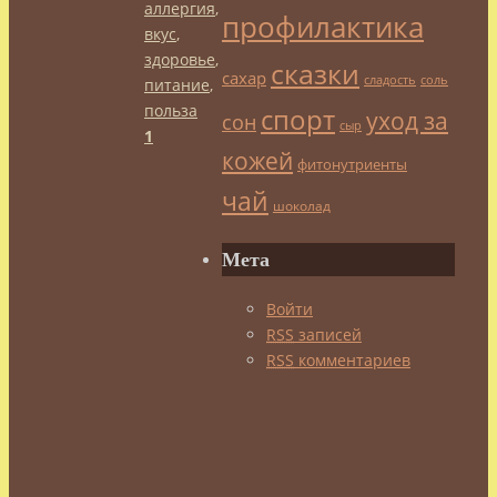
аллергия
,
профилактика
вкус
,
здоровье
,
сказки
сахар
сладость
соль
питание
,
польза
спорт
уход за
сон
сыр
1
кожей
фитонутриенты
чай
шоколад
Мета
Войти
RSS
записей
RSS
комментариев