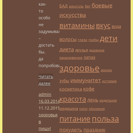
как-
боевые
БАД
бег
алкоголь
то
искусства
особо
витамины
вкус
не
вода
задумывались
дети
–
волосы
глаза
грибы
достать
диета
друзья
дыхание
бы,
запах
закаливание
да
здоровье
попробовать!
зрение
Читать
иммунитет
зубы
история
далее
кофе
косметика
admin
красота
лень
16.03.2014
медитация
11.12.2015
Добавь
медицина
ноги
обоняние
здоровья
польза
питание
в
пищу!
похудеть
праздник