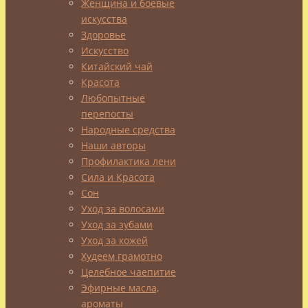
Женщина и боевые
знают,
искусства
что
Здоровье
помимо
Искусство
множества
Китайский чай
сортов
Красота
рыбы,
Любопытные
к
перепосты
морским
Народные средства
деликатесам
Наши авторы
относятся
Профилактика лени
рыбная
Сила и Красота
икра,
Сон
креветки,
Уход за волосами
мидии,
Уход за зубами
осьминоги,
Уход за кожей
кальмары,
Худеем грамотно
ламинария
Целебное чаепитие
и
Эфирные масла,
пр.
ароматы