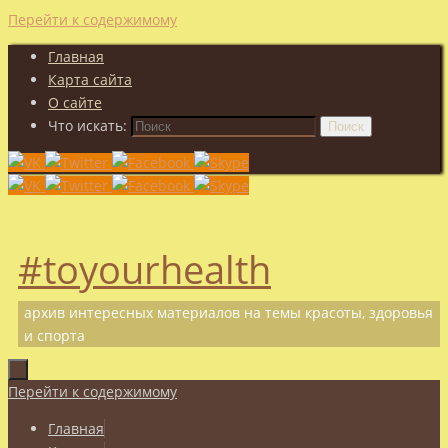
Перейти к содержимому
Главная
Карта сайта
О сайте
Что искать:
Поиск
#toyourhealth
архив интересных материалов на темы красоты, здоровья
и спорта
Перейти к содержимому
Главная