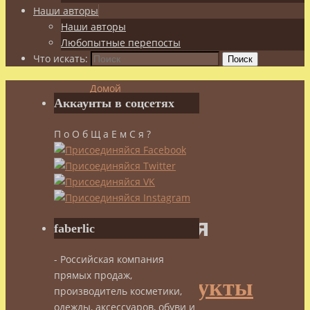
Наши авторы
Наши авторы
Любопытные перепосты
Что искать:
Поиск
Домой
Аккаунты в соцсетях
Posts
tagged
П о О б Щ а Е м С я ?
"аллергия"
Метка:
аллергия
faberlic
- Российская компания
прямых продаж,
Морепродукты
производитель косметики,
одежды, аксессуаров, обуви и