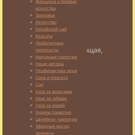
Женщина и боевые
простая,
искусства
но
Здоровье
от
Искусство
этого
Китайский чай
не
Красота
менее
Любопытные
основополагающая,
перепосты
и
Народные средства
Наши авторы
посвящена
Профилактика лени
она
Сила и Красота
будет
Сон
разным
Уход за волосами
типам
Уход за зубами
кожи
.
Уход за кожей
Худеем грамотно
Целебное чаепитие
Эфирные масла,
ароматы