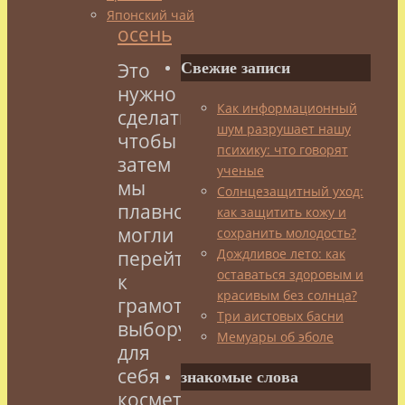
Японский чай
Это
Свежие записи
нужно
Как информационный
сделать,
шум разрушает нашу
чтобы
психику: что говорят
затем
ученые
мы
Солнцезащитный уход:
плавно
как защитить кожу и
могли
сохранить молодость?
Дождливое лето: как
перейти
оставаться здоровым и
к
красивым без солнца?
грамотному
Три аистовых басни
выбору
Мемуары об эболе
для
себя
знакомые слова
косметических