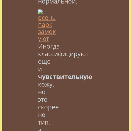
нормальной.
Иногда
классифицируют
еще
и
чувствительную
кожу,
но
это
скорее
не
тип,
а