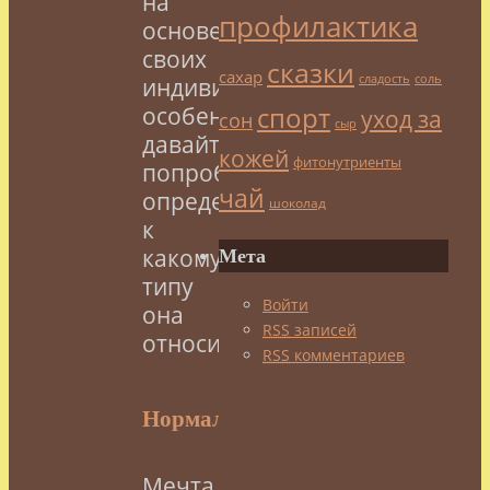
на
профилактика
основе
своих
сказки
сахар
сладость
соль
индивидуальных
спорт
особенностей
уход за
сон
сыр
давайте
кожей
фитонутриенты
попробуем
чай
определить,
шоколад
к
какому
Мета
типу
Войти
она
RSS
записей
относится.
RSS
комментариев
Нормальная
Мечта