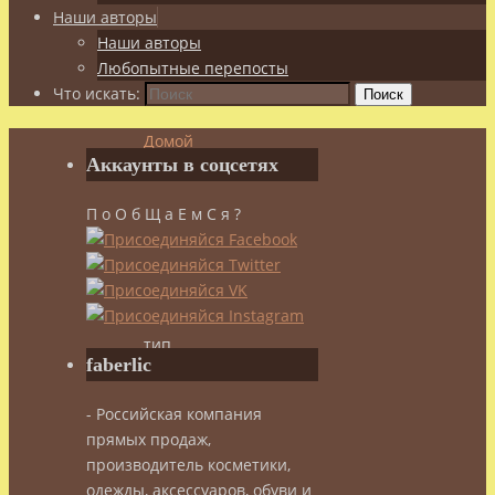
Наши авторы
Наши авторы
Любопытные перепосты
Что искать:
Поиск
Домой
Аккаунты в соцсетях
Красота
Уход
П о О б Щ а Е м С я ?
за
кожей
Какой
у
вас
тип
faberlic
кожи?
- Российская компания
Какой
прямых продаж,
производитель косметики,
одежды, аксессуаров, обуви и