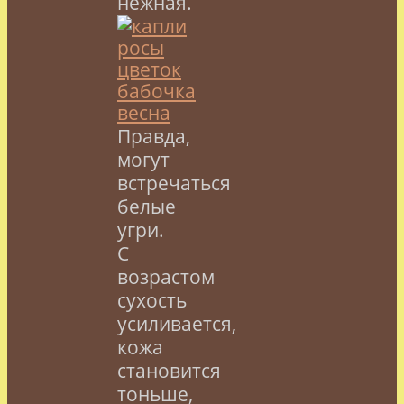
нежная.
Правда,
могут
встречаться
белые
угри.
С
возрастом
сухость
усиливается,
кожа
становится
тоньше,