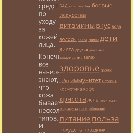
боевые
средств
БАД
бег
алкоголь
по
искусства
уходу
витамины
вкус
вода
за
дети
кожей
волосы
глаза
грибы
лица.
диета
друзья
дыхание
Конечно,
запах
закаливание
все
здоровье
наверняка
зрение
знают,
иммунитет
зубы
история
что
кофе
косметика
кожа
красота
лень
медитация
бывает
медицина
ноги
нескольких
обоняние
польза
питание
типов.
И
похудеть
праздник