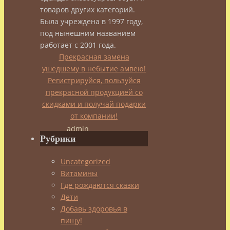
у
товаров других категорий.
Была учреждена в 1997 году,
вас
под нынешним названием
работает с 2001 года.
Прекрасная замена
тип
ушедшему в небытие амвею!
Регистрируйся, пользуйся
кожи?
прекрасной продукцией со
скидками и получай подарки
от компании!
admin
Рубрики
19.11.2013
30.11.2021
Уход
Uncategorized
за
Витамины
кожей
Где рождаются сказки
Это
Дети
тема
Добавь здоровья в
достаточно
пищу!