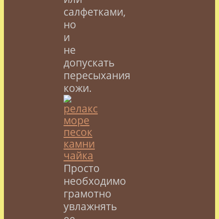
салфетками,
но
и
не
допускать
пересыхания
кожи.
Просто
необходимо
грамотно
увлажнять
ее,