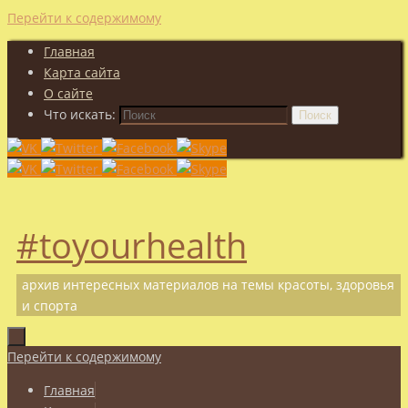
Перейти к содержимому
Главная
Карта сайта
О сайте
Что искать:
Поиск
#toyourhealth
архив интересных материалов на темы красоты, здоровья
и спорта
Перейти к содержимому
Главная